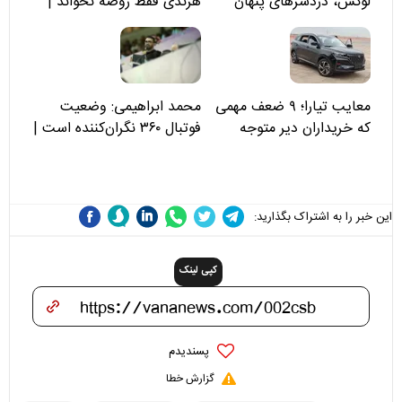
لوکس، دردسرهای پنهان
هرندی فقط روضه نخواند |
مسئولان «تکیه‌گاه آقا مرتضی
علی(ع)» را جدی‌تر ببینند
معایب تیارا؛ ۹ ضعف مهمی
محمد ابراهیمی: وضعیت
که خریداران دیر متوجه
فوتبال ۳۶۰ نگران‌کننده است |
می‌شوند
نقد سرمربی تیم ملی نباید
هزینه داشته باشد
این خبر را به اشتراک بگذارید:
کپی لینک
پسندیدم
گزارش خطا