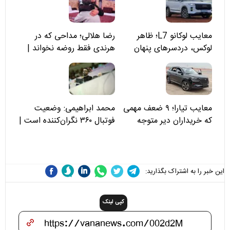
معایب لوکانو L7؛ ظاهر
رضا هلالی؛ مداحی که در
لوکس، دردسرهای پنهان
هرندی فقط روضه نخواند |
مسئولان «تکیه‌گاه آقا مرتضی
علی(ع)» را جدی‌تر ببینند
معایب تیارا؛ ۹ ضعف مهمی
محمد ابراهیمی: وضعیت
که خریداران دیر متوجه
فوتبال ۳۶۰ نگران‌کننده است |
می‌شوند
نقد سرمربی تیم ملی نباید
هزینه داشته باشد
این خبر را به اشتراک بگذارید:
کپی لینک