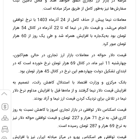
عرضه در بازار ارز تجاری اتفاق خواهد افتاد و محل تأمین ثبت
سفارش‌ها نیز به‌طور کامل از طریق مرکز مبادله است.
معاملات نیما پیش از حذف کامل از 24 آذرماه 1403 با نرخ توافقی
انجام می‌شد، و
قیمت دلار
در نیما که تا 22 آذرماه در کانال 54 هزار
تومان بود به‌یک‌باره با افزایش همراه شد و طی یک روز از 60 هزار
تومان عبور کرد.
قیمت دلار
حواله در معاملات بازار ارز تجاری در حالی هم‌اکنون،
چهارشنبه 11 تیر ماه، در کانال 69 هزار تومان نرخ خورده است که در
ابتدای تشکیل دولت چهاردهم این نرخ در کانال 45 هزار تومان بود.
بانک مرکزی و وزارت اقتصاد با استدلال کاهش رانت، تصمیم به
افزایش
قیمت دلار
نیما گرفتند و از ماه‌ها قبل با افزایش مداوم نرخ دلار
نیما در تلاش برای نزدیک کردن
قیمت ارز
نیما و آزاد بودند.
قیمت اسکناس دلار توافقی در بازار تجاری امروز با کاهش نسبت به روز
کاری قبل، به نرخ 71 هزار و 227 تومان و قیمت توافقی حواله دلار نیز
به نرخ 69 هزار و 287 تومان رسیده است.
قیمت توافقی هر اسکناس یورو در مرکز مبادله ایران نیز با افزایش