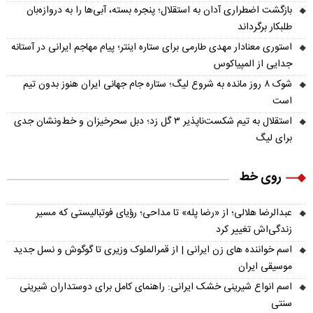
بازگشت اضطراری آدان به استقلال؛ پنجره بسته، آبی‌ها را به دروازه‌بان
طلبکار برگرداند
استوری معنادار مهدی طارمی برای ستاره اینتر؛ پیام مهاجم ایرانی در آستانه
جدایی از المپیاکوس
شوک ۸ روز مانده به شروع لیگ؛ ستاره جام جهانی ایران هنوز بدون تیم
است
استقلال به تیم شکست‌ناپذیر ۳ گل زد؛ دبل سحرخیزان و خط‌ونشان جدی
برای لیگ
روی خط
عبدالرضا هلالی؛ از «رضا پله» تا مداحی؛ رؤیای فوتبالیستی که مسیر
زندگی‌اش تغییر کرد
اسم خواننده های زن ایرانی | از قمرالملوک وزیری تا گوگوش و نسل جدید
موسیقی ایران
اسم انواع شیرینی خشک ایرانی: راهنمای کامل برای دوستداران شیرینی
سنتی