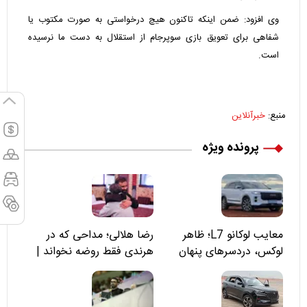
وی افزود: ضمن اینکه تاکنون هیچ درخواستی به صورت مکتوب یا
شفاهی برای تعویق بازی سوپرجام از استقلال به دست ما نرسیده
است.
منبع:
خبرآنلاین
پرونده ویژه
معایب لوکانو L7؛ ظاهر
رضا هلالی؛ مداحی که در
لوکس، دردسرهای پنهان
هرندی فقط روضه نخواند |
مسئولان «تکیه‌گاه آقا مرتضی
علی(ع)» را جدی‌تر ببینند