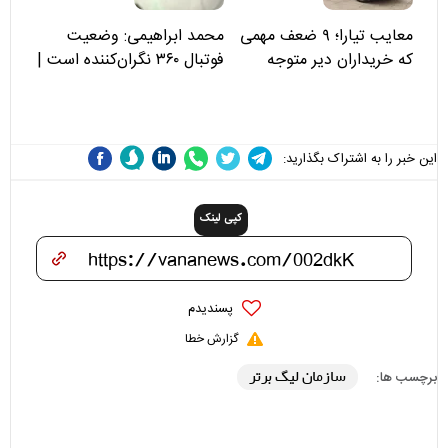
معایب تیارا؛ ۹ ضعف مهمی
محمد ابراهیمی: وضعیت
که خریداران دیر متوجه
فوتبال ۳۶۰ نگران‌کننده است |
می‌شوند
نقد سرمربی تیم ملی نباید
هزینه داشته باشد
این خبر را به اشتراک بگذارید:
کپی لینک
پسندیدم
گزارش خطا
سازمان لیگ برتر
برچسب ها: