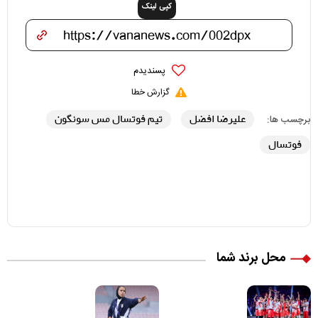
کپی لینک
پسندیدم
گزارش خطا
علیرضا افضل
تیم فوتسال مس سونگون
برچسب ها:
فوتسال
محل برند شما