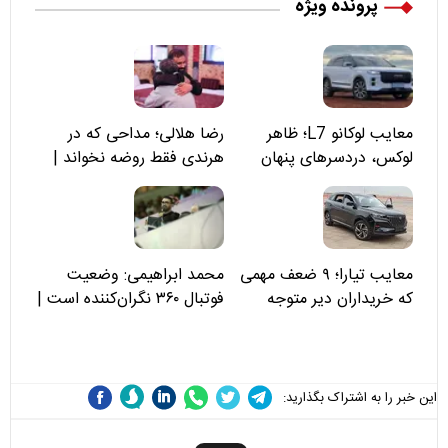
پرونده ویژه
معایب لوکانو L7؛ ظاهر
رضا هلالی؛ مداحی که در
لوکس، دردسرهای پنهان
هرندی فقط روضه نخواند |
مسئولان «تکیه‌گاه آقا مرتضی
علی(ع)» را جدی‌تر ببینند
معایب تیارا؛ ۹ ضعف مهمی
محمد ابراهیمی: وضعیت
که خریداران دیر متوجه
فوتبال ۳۶۰ نگران‌کننده است |
می‌شوند
نقد سرمربی تیم ملی نباید
هزینه داشته باشد
این خبر را به اشتراک بگذارید: