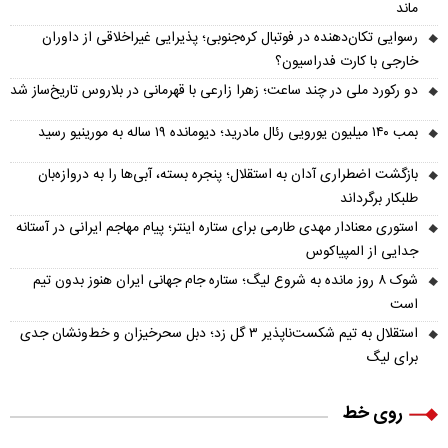
ماند
رسوایی تکان‌دهنده در فوتبال کره‌جنوبی؛ پذیرایی غیراخلاقی از داوران
خارجی با کارت فدراسیون؟
دو رکورد ملی در چند ساعت؛ زهرا زارعی با قهرمانی در بلاروس تاریخ‌ساز شد
بمب ۱۴۰ میلیون یورویی رئال مادرید؛ دیومانده ۱۹ ساله به مورینیو رسید
بازگشت اضطراری آدان به استقلال؛ پنجره بسته، آبی‌ها را به دروازه‌بان
طلبکار برگرداند
استوری معنادار مهدی طارمی برای ستاره اینتر؛ پیام مهاجم ایرانی در آستانه
جدایی از المپیاکوس
شوک ۸ روز مانده به شروع لیگ؛ ستاره جام جهانی ایران هنوز بدون تیم
است
استقلال به تیم شکست‌ناپذیر ۳ گل زد؛ دبل سحرخیزان و خط‌ونشان جدی
برای لیگ
روی خط