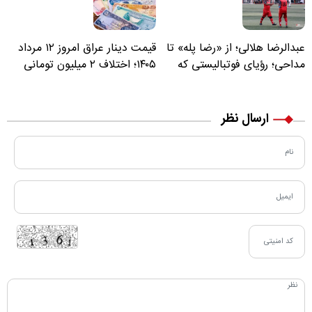
عبدالرضا هلالی؛ از «رضا پله» تا
قیمت دینار عراق امروز ۱۲ مرداد
مداحی؛ رؤیای فوتبالیستی که
۱۴۰۵؛ اختلاف ۲ میلیون تومانی
مسیر زندگی‌اش تغییر کرد
خرید نقدی و کارت بانکی
ارسال نظر