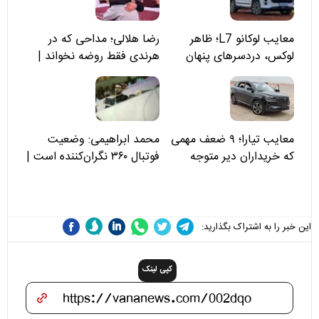
معایب لوکانو L7؛ ظاهر
رضا هلالی؛ مداحی که در
لوکس، دردسرهای پنهان
هرندی فقط روضه نخواند |
مسئولان «تکیه‌گاه آقا مرتضی
علی(ع)» را جدی‌تر ببینند
معایب تیارا؛ ۹ ضعف مهمی
محمد ابراهیمی: وضعیت
که خریداران دیر متوجه
فوتبال ۳۶۰ نگران‌کننده است |
می‌شوند
نقد سرمربی تیم ملی نباید
هزینه داشته باشد
این خبر را به اشتراک بگذارید:
کپی لینک