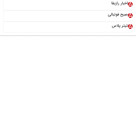
اخبار رازبقا
صبح فوتبالی
تیتر پلاس
درباره ما
تماس با ما
آرشیو
پیوندها
عضویت در خبرنامه
خانواده ما
طراحی و تولید:
"ایران سامانه"