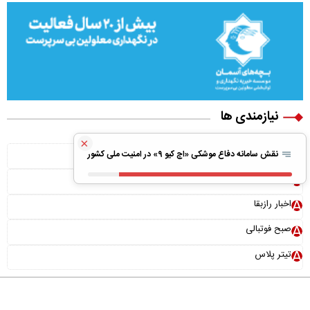
نیازمندی ها
×
ویلا پیش ساخته
نقش سامانه دفاع موشکی «اچ کیو ۹» در امنیت ملی کشور
بونوس رایگان
اخبار رازبقا
صبح فوتبالی
تیتر پلاس