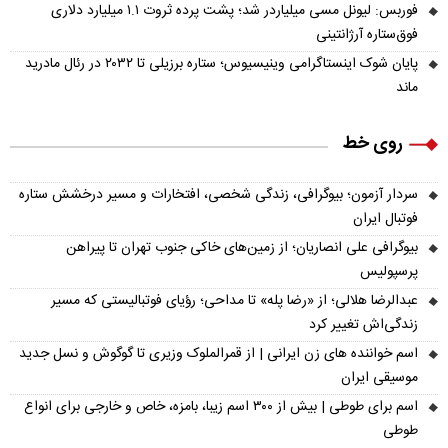
فوربس: لیونل مسی میلیاردر شد؛ پشت پرده ثروت ۱.۱ میلیارد دلاری
فوق‌ستاره آرژانتینی
پایان شوک اینستاگرامی وینیسیوس؛ ستاره برزیلی تا ۲۰۳۲ در رئال مادرید
ماند
روی خط
سردار آزمون؛ بیوگرافی، زندگی شخصی، افتخارات و مسیر درخشش ستاره
فوتبال ایران
بیوگرافی علی انصاریان؛ از زمین‌های خاکی جنوب تهران تا پیراهن
پرسپولیس
عبدالرضا هلالی؛ از «رضا پله» تا مداحی؛ رؤیای فوتبالیستی که مسیر
زندگی‌اش تغییر کرد
اسم خواننده های زن ایرانی | از قمرالملوک وزیری تا گوگوش و نسل جدید
موسیقی ایران
اسم برای طوطی | بیش از ۳۰۰ اسم زیبا، بامزه، خاص و خارجی برای انواع
طوطی