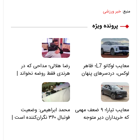
منبع:
خبر ورزشی
پرونده ویژه
معایب لوکانو L7؛ ظاهر
رضا هلالی؛ مداحی که در
لوکس، دردسرهای پنهان
هرندی فقط روضه نخواند |
مسئولان «تکیه‌گاه آقا مرتضی
علی(ع)» را جدی‌تر ببینند
معایب تیارا؛ ۹ ضعف مهمی
محمد ابراهیمی: وضعیت
که خریداران دیر متوجه
فوتبال ۳۶۰ نگران‌کننده است |
می‌شوند
نقد سرمربی تیم ملی نباید
هزینه داشته باشد