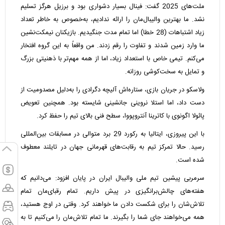
ملت‌های 2025 گفت: فینال بسیار دشواری بود و برزیل هرگز تسلیم
نشد. ما بهترین والیبال‌مان را ارائه ندادیم، به‌خصوص به خاطر تعداد
زیاد اشتباهات (28 خطا) اما تمام مدت جنگیدیم. بازیکنان نیمکت‌نشین
ما وارد زمین شدند و تفاوت را رقم زدند. من واقعاً به این گروه افتخار
می‌کنم. تیمی خاص با استعداد زیاد، اما از همه مهم‌تر با ذهنیتی بزرگ
و تمایل به سخت‌کوشی روزانه.
ولاسکو در جریان بازی، ستاره‌اش آلیچه دگرادی را به‌دلیل مصدومیت از
دست داد، اما استلا نروینی جانشینی شایسته بود. همچنین تعویض
پائولا اگونوی با کاترینا آنتروپووا، سطح فنی بالای تیم را حفظ کرد.
با این پیروزی، ایتالیا به رکورد 29 برد متوالی در مسابقات بین‌المللی
رسید. حالا تمرکز تیم به رقابت‌های قهرمانی جهان در تایلند معطوف
شده است.
سرمربی پیشین تیم ملی والیبال ایران در پایان افزود: می‌دانیم که
هفته‌های چالش‌برانگیزی در پیش داریم. تمام رقبای‌مان تمام
تلاش‌شان را برای شکست دادن ما خواهند کرد. وقتی در اوج هستید،
همه می‌خواهند جای شما را بگیرند. ما تمام تلاش‌مان را می‌کنیم تا به