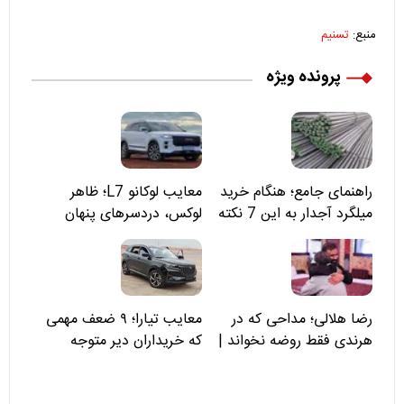
منبع:
تسنیم
پرونده ویژه
راهنمای جامع؛ هنگام خرید
معایب لوکانو L7؛ ظاهر
میلگرد آجدار به این 7 نکته
لوکس، دردسرهای پنهان
توجه کنید
رضا هلالی؛ مداحی که در
معایب تیارا؛ ۹ ضعف مهمی
هرندی فقط روضه نخواند |
که خریداران دیر متوجه
مسئولان «تکیه‌گاه آقا مرتضی
می‌شوند
علی(ع)» را جدی‌تر ببینند