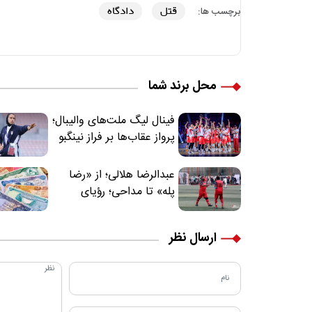
قتل
دادگاه
برچسب ها:
محل برند شما
فینال لیگ ملت‌های والیبال؛
پرواز عقاب‌ها بر فراز نینگبو
عبدالرضا هلالی؛ از «رضا
پله» تا مداحی؛ رؤیای
فوتبالیستی که مسیر
زندگی‌اش تغییر کرد
ارسال نظر