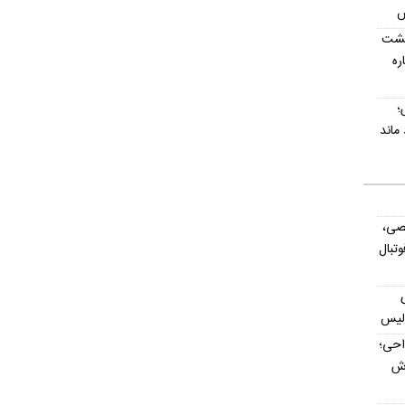
پشت
اره
؛
صی،
تبال
ولیس
داحی؛
اش