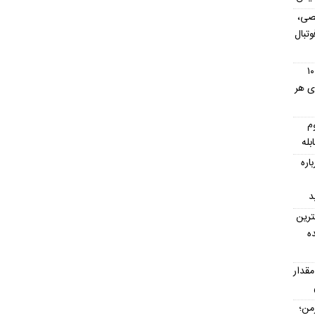
صی،
تبال
استان های ارمنستان؛ معرفی کامل ۱۰
ای هر
م
بله
اره
د
ترین
ه
مقدار
رمن؛