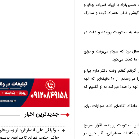
سین‌نژاد با ایراد ضربات چاقو و
وشی تلفن همراه، کیف و مدارک
وجه به محتویات پرونده و دقت در
ر مرحومه الهه حسین نژاد در جلسه دادگاه گفت: الهه ۸ سال بود که سرکار می‌رفت و برای
 گرفتم گفتم وقت دکتر دارم بیا و
مراقب آرش باش او بلافاصله گفت تا ۱۰ دقیقه دیگر خودم را می‌رسانم. از ۱۰ دقیقه‌ای که الهه
تا شب الهه را صدا می‌کند به او گفتیم که
ر دادگاه تقاضای اشد مجازات برای
جدیدترین اخبار
اس محتویات پرونده، اقرار صریح
بیوگرافی علی انصاریان؛ از زمین‌های
کاتبات مخابراتی، آثار خون بر
خاکی جنوب تهران تا پیراهن پرسپ