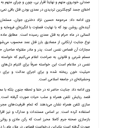
صندلی خودروی متهم و نهایتاً اقرار بی، چون و چرای متهم به 
اخفای جسد کوچکترین تردیدی در عمدی بودن قتل باقی نمی‌ما
وی ادامه داد: مرحومه حسین نژاد دختری جوان، مسلمان،
آینده‌ای روشن بود که با نهایت قصاوت با انگیزه‌ای فرومایه 
مجازات آن قصاص نفس است. پدر و مادر مقتوله صاحبان
مسلم شرعی و قانونی به صراحت اعلام می‌کنیم که خواست
نفس در ملاعام است این خواسته صرفاً برای التیام دل‌های 
حیثیت خون ریخته شده و برای اجرای عدالت و برای باز
وحشیانه‌ای در جامعه اسلامی است.
وی ادامه داد: جنایت حاضر نه در خفا و لحظه جنون بلکه با عم
قصد ربایش تلفن همراه و سلب حیات صورت گرفته است. م
سازی تلفن همراه نشان می‌دهند که تمام ظرفیت‌های مجرما
استفاده کرده است. بر اساس مستندات و مدارک و نیز اقر
بازسازی صحنه جرم کاملا محرز است که رکن مادی و روانی
صورت گرفته است بنابراین درخواست قصاص در ملاء عام را دا