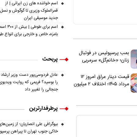
اسم خواننده های زن ایرانی | از
قمرالملوک وزیری تا گوگوش و نسل
جدید موسیقی ایران
اسم برای طوطی | ب
بامزه، خاص و خارجی برای انواع ط
بمب پرسپولیس در فوتبال
پربحث
زنان؛ «خانم‌گل» سرمربی
سرخ‌ها شد
عادل فردوسی‌پور دست وزیر ارشاد
قیمت دینار عراق امروز ۱۲
را بوسید؟ فریمی که روایت ویدیوی
مرداد ۱۴۰۵؛ اختلاف ۲ میلیون
جنجالی را تغییر داد
تومانی خرید نقدی و کارت
بانکی
پرطرفدارترین
بیوگرافی علی انصاریان؛ از زمین‌های
خاکی جنوب تهران تا پیراهن پرسپ