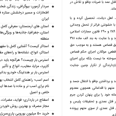
قتل عمد با ضربات چاقو و تلاش در
سردار آزمون؛ بیوگرافی، زندگی شخ
ند.
افتخارات و مسیر درخشش ستاره فو
 اهل دیانت، تحصیل کرده و با
ایران
و با خشونتی فراتر از تحمل وجدانی
انسانی در ماه حرام به قتل عمدی رسیده است. مطابق ماده ۲۸۹ و ۲۹۰ قانون مجازات اسلامی
استان، جغرافیا، جاذبه‌ها و ویژگی‌ه
نوع جنایت ارتکابی از مصادیق بارز قتل عمد محسوب می‌شود و با عنایت به بند الف ماده ۳۸۱
منطقه
 حق قصاص هستند و به موجب حق
استاکر کیست؟ آشنایی کامل با مفهو
ه قطعی موکلان اجرای حکم قصاص
استاکر، انواع، نشانه‌ها و راه‌های مقا
سوخته ما نیست بلکه برای احیای
استرس بار چیست؟ هرآنچه باید درب
دارندگی از تکرار چنین جنایت
کاربرد، مزایا، معایب، انواع و تأثیر
استرس بار بر هندلینگ خودرو بدانی
اسم اسب؛ راهنمای کامل انتخاب به
د و برداشتن چاقو با انتقال جسد و
نام برای اسب نر و ماده با صدها اید
تهم با اقداماتی همچون معدوم
خاص و اصیل
نه خود را برای پنهان کردن جرم
اسفناج در بارداری؛ فواید، مضرات، 
ار قتل عمدی و تحقیقات پلیس و
مجاز مصرف و بهترین روش خوردن
 قتل عمدی از سوی متهم پرونده
خرید ۵۰ میلیون یورویی پاری‌سن‌ژ
رم.