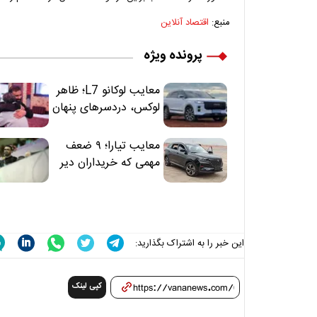
منبع:
اقتصاد آنلاین
پرونده ویژه
معایب لوکانو L7؛ ظاهر
لوکس، دردسرهای پنهان
معایب تیارا؛ ۹ ضعف
مهمی که خریداران دیر
متوجه می‌شوند
این خبر را به اشتراک بگذارید:
کپی لینک