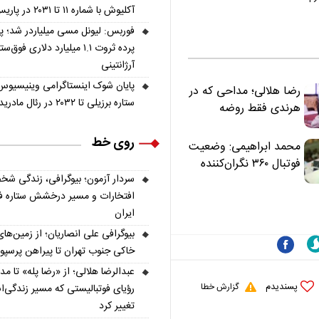
آکلیوش با شماره ۱۱ تا ۲۰۳۱ در پاریس
فوربس: لیونل مسی میلیاردر شد؛ 
پرده ثروت ۱.۱ میلیارد دلاری فوق‌ست
آرژانتینی
پایان شوک اینستاگرامی وینیسیوس
رضا هلالی؛ مداحی که در
ستاره برزیلی تا ۲۰۳۲ در رئال مادرید ماند
هرندی فقط روضه
نخواند | مسئولان
روی خط
«تکیه‌گاه آقا مرتضی
محمد ابراهیمی: وضعیت
علی(ع)» را جدی‌تر
فوتبال ۳۶۰ نگران‌کننده
ببینند
سردار آزمون؛ بیوگرافی، زندگی شخ
است | نقد سرمربی تیم
افتخارات و مسیر درخشش ستاره فو
ملی نباید هزینه داشته
ایران
باشد
بیوگرافی علی انصاریان؛ از زمین‌های
خاکی جنوب تهران تا پیراهن پرسپ
عبدالرضا هلالی؛ از «رضا پله» تا م
پسندیدم
گزارش خطا
رؤیای فوتبالیستی که مسیر زندگی‌
تغییر کرد