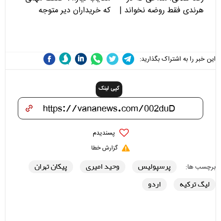
هرندی فقط روضه نخواند |
که خریداران دیر متوجه
مسئولان «تکیه‌گاه آقا مرتضی
می‌شوند
علی(ع)» را جدی‌تر ببینند
این خبر را به اشتراک بگذارید:
کپی لینک
پسندیدم
گزارش خطا
پرسپولیس
وحید امیری
پیکان تهران
برچسب ها:
لیگ ترکیه
اردو