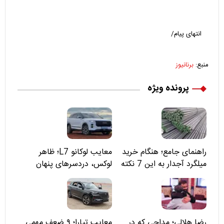
انتهای پیام/
منبع:
برنانیوز
پرونده ویژه
راهنمای جامع؛ هنگام خرید
معایب لوکانو L7؛ ظاهر
میلگرد آجدار به این 7 نکته
لوکس، دردسرهای پنهان
توجه کنید
رضا هلالی؛ مداحی که در
معایب تیارا؛ ۹ ضعف مهمی