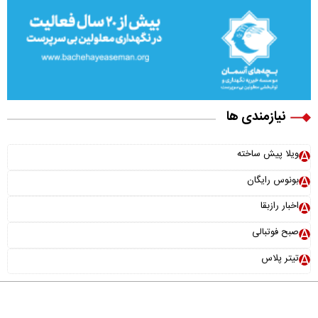
نیازمندی ها
ویلا پیش ساخته
بونوس رایگان
اخبار رازبقا
صبح فوتبالی
تیتر پلاس