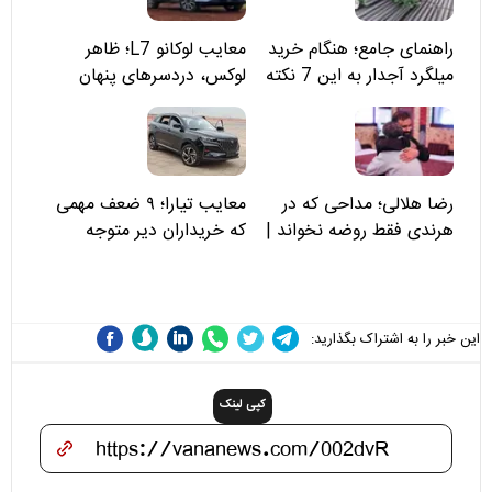
راهنمای جامع؛ هنگام خرید
معایب لوکانو L7؛ ظاهر
میلگرد آجدار به این 7 نکته
لوکس، دردسرهای پنهان
توجه کنید
رضا هلالی؛ مداحی که در
معایب تیارا؛ ۹ ضعف مهمی
هرندی فقط روضه نخواند |
که خریداران دیر متوجه
مسئولان «تکیه‌گاه آقا مرتضی
می‌شوند
علی(ع)» را جدی‌تر ببینند
این خبر را به اشتراک بگذارید:
کپی لینک