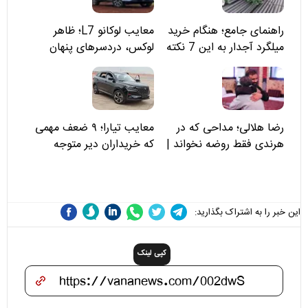
راهنمای جامع؛ هنگام خرید
معایب لوکانو L7؛ ظاهر
میلگرد آجدار به این 7 نکته
لوکس، دردسرهای پنهان
توجه کنید
رضا هلالی؛ مداحی که در
معایب تیارا؛ ۹ ضعف مهمی
هرندی فقط روضه نخواند |
که خریداران دیر متوجه
مسئولان «تکیه‌گاه آقا مرتضی
می‌شوند
علی(ع)» را جدی‌تر ببینند
این خبر را به اشتراک بگذارید:
کپی لینک