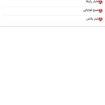
اخبار رازبقا
صبح فوتبالی
تیتر پلاس
درباره ما
تماس با ما
آرشیو
پیوندها
عضویت در خبرنامه
خانواده ما
طراحی و تولید:
"ایران سامانه"