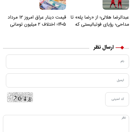
عبدالرضا هلالی؛ از «رضا پله» تا
قیمت دینار عراق امروز ۱۲ مرداد
مداحی؛ رؤیای فوتبالیستی که
۱۴۰۵؛ اختلاف ۲ میلیون تومانی
مسیر زندگی‌اش تغییر کرد
خرید نقدی و کارت بانکی
ارسال نظر