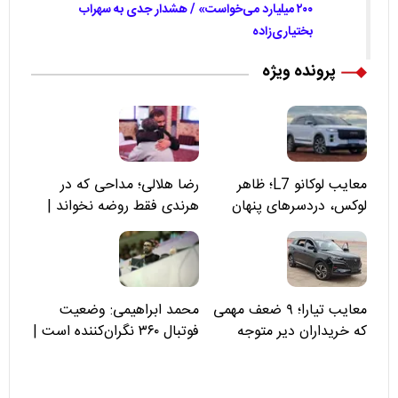
۲۰۰ میلیارد می‌خواست» / هشدار جدی به سهراب
بختیاری‌زاده
پرونده ویژه
معایب لوکانو L7؛ ظاهر
رضا هلالی؛ مداحی که در
لوکس، دردسرهای پنهان
هرندی فقط روضه نخواند |
مسئولان «تکیه‌گاه آقا مرتضی
علی(ع)» را جدی‌تر ببینند
معایب تیارا؛ ۹ ضعف مهمی
محمد ابراهیمی: وضعیت
که خریداران دیر متوجه
فوتبال ۳۶۰ نگران‌کننده است |
می‌شوند
نقد سرمربی تیم ملی نباید
هزینه داشته باشد