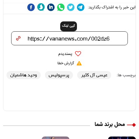
این خبر را به اشتراک بگذارید:
کپی لینک
پسندیدم
گزارش خطا
عیسی آل کثیر
پرسپولیس
وحید هاشمیان
برچسب ها:
محل برند شما