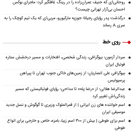
روحانی‌ای که حنیف عمران‌زاده را در رینگ غافلگیر کرد؛ ماجرای بوکس
احسان بی‌آزار تهرانی چیست؟
درگذشت پدر رؤیای رجیانا؛ جوزپه مارکیورو، مربی‌ای که یک تیم کوچک را به
سری A رساند
روی خط
سردار آزمون؛ بیوگرافی، زندگی شخصی، افتخارات و مسیر درخشش ستاره
فوتبال ایران
بیوگرافی علی انصاریان؛ از زمین‌های خاکی جنوب تهران تا پیراهن
پرسپولیس
عبدالرضا هلالی؛ از «رضا پله» تا مداحی؛ رؤیای فوتبالیستی که مسیر
زندگی‌اش تغییر کرد
اسم خواننده های زن ایرانی | از قمرالملوک وزیری تا گوگوش و نسل جدید
موسیقی ایران
اسم برای طوطی | بیش از ۳۰۰ اسم زیبا، بامزه، خاص و خارجی برای انواع
طوطی