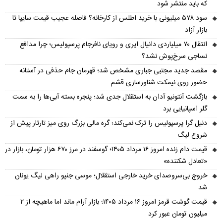
که باید منتشر شود
سود ۵۷۸ میلیونی با خرید اطلس از کارخانه؟ فاصله عجیب قیمت سایپا تا
بازار آزاد
انتقال ۷۰ میلیاردی دانیال ایری و رویای نافرجام پرسپولیس؛ چرا مدافع
نساجی سرخ‌پوش نشد؟
مقصد جدید مجتبی جباری مشخص شد؛ قهرمان جام حذفی در آستانه
حضور روی نیمکت شناورسازی قشم
بازگشت آنتونیو آدان به استقلال جدی شد؛ پنجره بسته آبی‌ها را به سمت
گلر اسپانیایی برد
دنیل گرا پرسپولیس را ترک نمی‌کند؛ گره مالی بزرگ روی میز تارتار پیش از
شروع لیگ
قیمت دام زنده امروز ۱۶ مرداد ۱۴۰۵؛ گوسفند در مرز ۶۷۰ هزار تومان، بازار در
«تعادل شکننده»
خروج بی‌سروصدای خرید خارجی استقلال؛ موسی جنپو راهی لیگ یونان
شد
قیمت گوشت قرمز امروز ۱۶ مرداد ۱۴۰۵؛ بازار آرام ماند اما ماهیچه از ۲
میلیون تومان عبور کرد