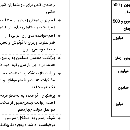
راهنمای کامل برای دوستداران شیر
69 میلیون و 500
سنتی
مان
اسم برای طوطی | ب
71 میلیون و 500
بامزه، خاص و خارجی برای انواع ط
مان
اسم خواننده های زن ایرانی | از
1 میلیون
قمرالملوک وزیری تا گوگوش و نسل
جدید موسیقی ایران
بازگشت محسن مسلمان به پرسپول
«مهندس» این بار مربی تیم امید ش
1 میلیون
روایت تازه پزشکیان از پشت‌پرده
مذاکرات؛ ۱۲ عضو شعام موافق بودن
یک نفر مخالف
1 میلیون
پزشکیان: اگر مانده‌ایم به‌خاطر مردم
است؛ روایت رئیس‌جمهور از سخت‌
1 میلیون
دو سال دولت چهاردهم
شوک رسمی به استقلال؛ سومین
درخواست رد شد و پنجره نقل‌وانتقا