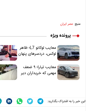
منبع:
عصر ایران
پرونده ویژه
معایب لوکانو L7؛ ظاهر
لوکس، دردسرهای پنهان
معایب تیارا؛ ۹ ضعف
مهمی که خریداران دیر
متوجه می‌شوند
این خبر را به اشتراک بگذارید: