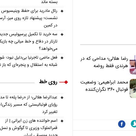
بسته ماند
رئال مادرید برای حفظ وینیسیوس
نشست؛ پیشنهاد تازه روی میز، آرسن
در کمین
سه خرید تا تکمیل پرسپولیس جدید
تارتار در دفاع و خط میانی چه بازیک
می‌خواهد؟
فعل ماضی تاجرنیا بی‌دلیل نبود؛ ش
رضا هلالی؛ مداحی که در
شبانه به استقلال و پنجره‌ای که باز 
هرندی فقط روضه
نخواند | مسئولان
«تکیه‌گاه آقا مرتضی
روی خط
محمد ابراهیمی: وضعیت
علی(ع)» را جدی‌تر
فوتبال ۳۶۰ نگران‌کننده
ببینند
است | نقد سرمربی تیم
عبدالرضا هلالی؛ از «رضا پله» تا م
ملی نباید هزینه داشته
رؤیای فوتبالیستی که مسیر زندگی‌
باشد
تغییر کرد
اسم خواننده های زن ایرانی | از
قمرالملوک وزیری تا گوگوش و نسل
جدید موسیقی ایران