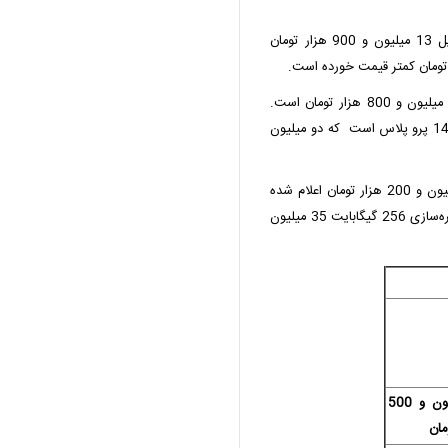
قیمت ردمی 14C از میانرده‌های اقتصادی چینی بازار موبایل 13 میلیون و 900 هزار تومان
قیمت پوکو X7 پرو با فضای ذخیره‌سازی 512 گیگابایت 35 میلیون و 800 هزار تومان است.
دیگر گوشی شیائومی با فضای ذخیره‌سازی مشابه ردمی نوت 14 پرو پلاس است که دو میلیون
قیمت گلکسی A16 از سوی فروشندگان بازار موبایل 15 میلیون و 200 هزار تومان اعلام شده
است. گلکسی A56 میانرده پرفروش سامسونگ با فضای ذخیره‌سازی 256 گیگابایت 35 میلیون
8 میلیون و 500
مان