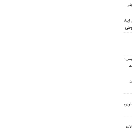
ینی
یش از ۳۰۰ اسم زیبا،
وطی
یس؛
د
د،
ترین
لات