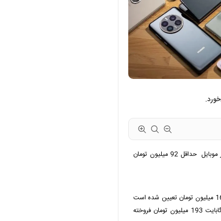
قیمت گوشی آیفون 16 امروز سه‌شنبه 1 مهر در بازار موبایل حداقل 92 میلیون تومان
قیمت آیفون 16 پرو با فضای ذخیره‌سازی 256 گیگابایت 165 میلیون تومان تعیین شده است
و نسخه پرومکس این گوشی با فضای ذخیره‌سازی 512 گیگابایت 193 میلیون تومان فروخته