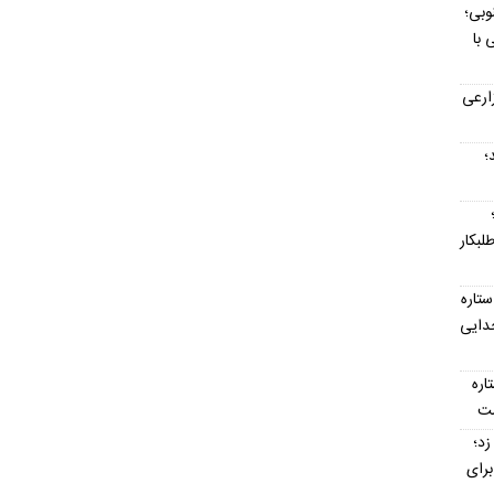
وبی؛
 با
ارعی
د؛
لبکار
تاره
جدایی
تاره
ست
ت‌ناپذیر ۳ گل زد؛
رای