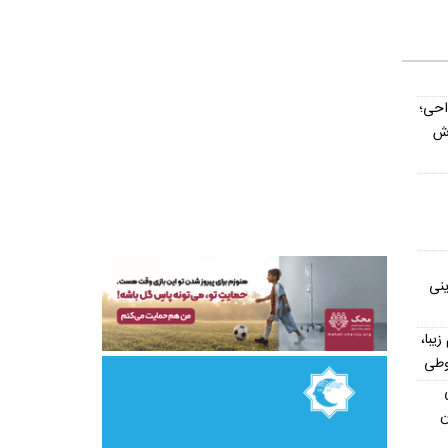
داحی؛
اش
ینی
یش از ۳۰۰ اسم زیبا،
وطی
ن