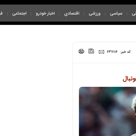
ی
سیاسی
ورزشی
اقتصادی
اخبار خودرو
اجتماعی
فر
|
|
|
|
|
|
|
کد خبر:
۶۳۷۱۱۶
وتبال