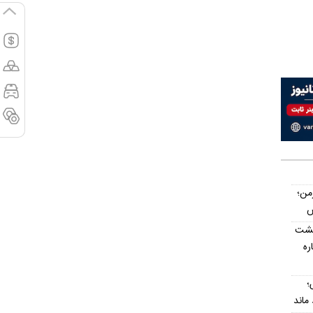
رمن؛
پشت
اره
؛