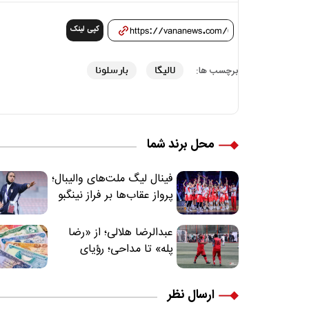
کپی لینک
لالیگا
بارسلونا
برچسب ها:
محل برند شما
فینال لیگ ملت‌های والیبال؛
پرواز عقاب‌ها بر فراز نینگبو
عبدالرضا هلالی؛ از «رضا
پله» تا مداحی؛ رؤیای
فوتبالیستی که مسیر
زندگی‌اش تغییر کرد
ارسال نظر