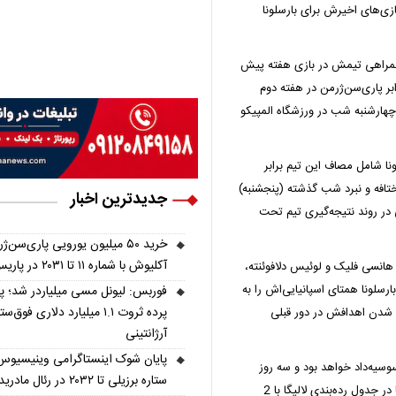
ازی‌های اخیرش برای بارسلونا
ی همراهی تیمش در بازی هفته پیش
بر پاری‌سن‌ژرمن در هفته دوم
هارشنبه شب در ورزشگاه المپیکو
ا شامل مصاف این تیم برابر
ر ختافه و نبرد شب گذشته (پنجشنبه)
جدیدترین اخبار
ی در روند نتیجه‌گیری تیم تحت
خرید ۵۰ میلیون یورویی پاری‌سن‌ژ
آکلیوش با شماره ۱۱ تا ۲۰۳۱ در پاریس
هانسی فلیک و لوئیس دلافوئنته،
رسلونا همتای اسپانیایی‌اش را به
فوربس: لیونل مسی میلیاردر شد؛ 
پرده ثروت ۱.۱ میلیارد دلاری فوق‌ست
 شدن اهدافش در دور قبلی
آرژانتینی
پایان شوک اینستاگرامی وینیسیوس
سوسیه‌داد خواهد بود و سه روز
ستاره برزیلی تا ۲۰۳۲ در رئال مادرید ماند
پس از آن هم از پاری‌سن‌ژرمن پذیرایی خواهد کرد. کاتالان‌ها در جدول رده‌بندی لالیگا با 2