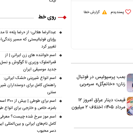
لیگ
پسندیدم
گزارش خطا
روی خط
عبدالرضا هلالی؛ از «رضا پله» تا م
رؤیای فوتبالیستی که مسیر زندگی‌
تغییر کرد
اسم خواننده های زن ایرانی | از
قمرالملوک وزیری تا گوگوش و نسل
جدید موسیقی ایران
بمب پرسپولیس در فوتبال
اسم انواع شیرینی خشک ایرانی:
زنان؛ «خانم‌گل» سرمربی
راهنمای کامل برای دوستداران شیر
سرخ‌ها شد
سنتی
قیمت دینار عراق امروز ۱۲
اسم برای طوطی | ب
مرداد ۱۴۰۵؛ اختلاف ۲ میلیون
بامزه، خاص و خارجی برای انواع ط
تومانی خرید نقدی و کارت
اسم موز سرخ شده چیست؟ معرفی
بانکی
کامل نام‌های ایرانی و بین‌المللی ای
دسر محبوب