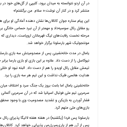
در آن اردو نتوانسته به میدان برود، کلیپی از گل‌های خود در ب
منتشر کرد و در کنار آن نوشت:« سلام. من برگشتم!»
این پیام ستاره جوان کاتالان‌ها نشان دهنده آمادگی او برا
رو مقابل رئال سوسیه‌داد و مهمتر از آن نبرد حساس خانگی برا
مرحله نخست رقابت‌های لیگ قهرمانان اروپاست، دیداری که چ
مونتجوئیک شهر بارسلونا برگزار خواهد شد.
یامال در مدت خانه‌نشینی پس از مصدومیتش سه بازی بارسلون
نیوکاسل را از دست داد. علاوه بر این بازی او بازی بارسا براب
تیمش مقابل رئال اویدو را هم از دست داد. البته نبود او خلل
هدایت هانسی فلیک نداشت و این تیم هر سه بازی را برد.
خانه‌نشینی یامال اما باعث بروز یک جنگ سرد و اختلاف میان 
سرمربی تیم ملی فوتبال اسپانیا شد که در آن سرمربی آلمانی با
فشار آوردن به بازیکن و تشدید مصدومیت وی با وجود محقق
بازی‌های ملی متهم کرد.
بارسلونا پس فردا (یکشنبه) در هفته هفته لالیگا پذیرای رئال 