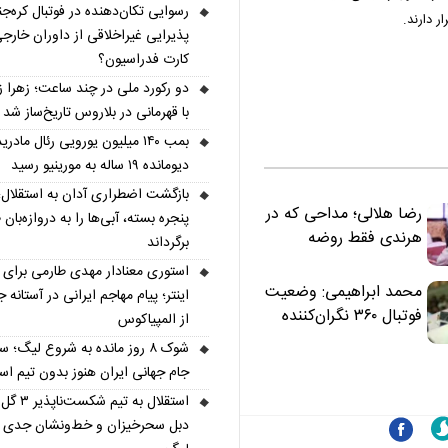
رسوایی تکان‌دهنده در فوتبال کره‌جن
پذیرایی غیراخلاقی از داوران خارجی
کارت فدراسیون؟
دو رکورد ملی در چند ساعت؛ زهرا ز
با قهرمانی در بلاروس تاریخ‌ساز شد
بمب ۱۴۰ میلیون یورویی رئال مادری
دیومانده ۱۹ ساله به مورینیو رسید
بازگشت اضطراری آدان به استقلال؛
رضا هلالی؛ مداحی که در
پنجره بسته، آبی‌ها را به دروازه‌بان ط
هرندی فقط روضه
برگرداند
نخواند | مسئولان
استوری معنادار مهدی طارمی برای س
«تکیه‌گاه آقا مرتضی
محمد ابراهیمی: وضعیت
اینتر؛ پیام مهاجم ایرانی در آستانه 
علی(ع)» را جدی‌تر
فوتبال ۳۶۰ نگران‌کننده
از المپیاکوس
ببینند
است | نقد سرمربی تیم
شوک ۸ روز مانده به شروع لیگ؛ س
ملی نباید هزینه داشته
جام جهانی ایران هنوز بدون تیم ا
باشد
استقلال به تیم شکس
دبل سحرخیزان و خط‌ونشان جدی ب