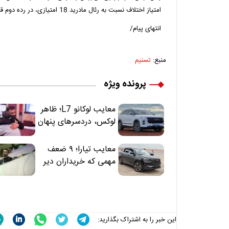
امتیاز اختلاف نسبت به رئال مادرید 18 امتیازی، در رده دوم قرار دارند.
انتهای پیام/
منبع:
تسنیم
پرونده ویژه
معایب لوکانو L7؛ ظاهر
لوکس، دردسرهای پنهان
معایب تیارا؛ ۹ ضعف
مهمی که خریداران دیر
متوجه می‌شوند
این خبر را به اشتراک بگذارید: