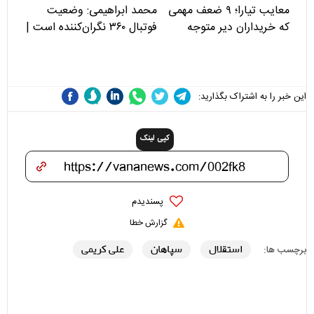
معایب تیارا؛ ۹ ضعف مهمی
محمد ابراهیمی: وضعیت
که خریداران دیر متوجه
فوتبال ۳۶۰ نگران‌کننده است |
می‌شوند
نقد سرمربی تیم ملی نباید
هزینه داشته باشد
این خبر را به اشتراک بگذارید:
کپی لینک
پسندیدم
گزارش خطا
استقلال
سپاهان
علی کریمی
برچسب ها: