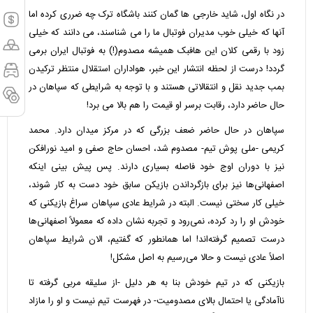
در نگاه اول، شاید خارجی ها گمان کنند باشگاه ترک چه ضرری کرده اما
آنها که خیلی خوب مدیران فوتبال ما را می شناسند، می دانند که خیلی
زود با رقمی کلان این هافبک همیشه مصدوم(!) به فوتبال ایران برمی
گردد! درست از لحظه انتشار این خبر، هواداران استقلال منتظر ترکیدن
بمب جدید نقل و انتقالاتی هستند و با توجه به شرایطی که سپاهان در
حال حاضر دارد، رقابت برسر او قیمت را هم بالا می برد!
سپاهان در حال حاضر ضعف بزرگی که در مرکز میدان دارد. محمد
کریمی -ملی پوش تیم- مصدوم شد، احسان حاج صفی و امید نورافکن
نیز با دوران اوج خود فاصله بسیاری دارند. پس پیش بینی اینکه
اصفهانی‌ها نیز برای بازگرداندن بازیکن سابق خود دست به کار شوند،
خیلی کار سختی نیست. البته در شرایط عادی سپاهان سراغ بازیکنی که
خودش او را رد کرده، نمی‌رود و تجربه نشان داده که معمولاً اصفهانی‌ها
درست تصمیم گرفته‌اند! اما همانطور که گفتیم، الان شرایط سپاهان
اصلاً عادی نیست و حالا می‌رسیم به اصل مشکل!
بازیکنی که در تیم خودش بنا به هر دلیل -از سلیقه مربی گرفته تا
ناآمادگی یا احتمال بالای مصدومیت- در فهرست تیم نیست و او را مازاد