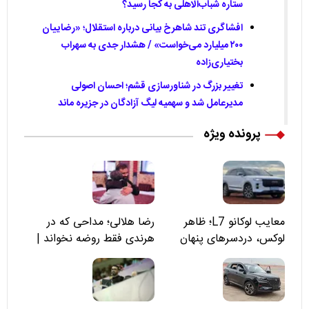
ستاره شباب‌الاهلی به کجا رسید؟
افشاگری تند شاهرخ بیانی درباره استقلال؛ «رضاییان
۲۰۰ میلیارد می‌خواست» / هشدار جدی به سهراب
بختیاری‌زاده
تغییر بزرگ در شناورسازی قشم؛ احسان اصولی
مدیرعامل شد و سهمیه لیگ آزادگان در جزیره ماند
پرونده ویژه
معایب لوکانو L7؛ ظاهر
رضا هلالی؛ مداحی که در
لوکس، دردسرهای پنهان
هرندی فقط روضه نخواند |
مسئولان «تکیه‌گاه آقا مرتضی
علی(ع)» را جدی‌تر ببینند