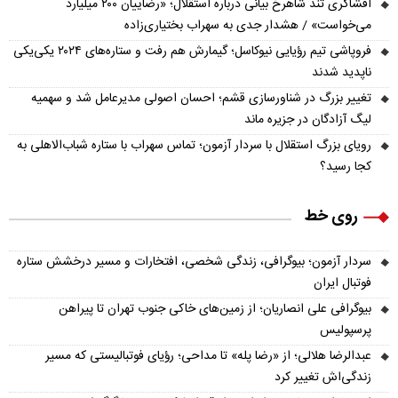
افشاگری تند شاهرخ بیانی درباره استقلال؛ «رضاییان ۲۰۰ میلیارد
می‌خواست» / هشدار جدی به سهراب بختیاری‌زاده
فروپاشی تیم رؤیایی نیوکاسل؛ گیمارش هم رفت و ستاره‌های ۲۰۲۴ یکی‌یکی
ناپدید شدند
تغییر بزرگ در شناورسازی قشم؛ احسان اصولی مدیرعامل شد و سهمیه
لیگ آزادگان در جزیره ماند
رویای بزرگ استقلال با سردار آزمون؛ تماس سهراب با ستاره شباب‌الاهلی به
کجا رسید؟
روی خط
سردار آزمون؛ بیوگرافی، زندگی شخصی، افتخارات و مسیر درخشش ستاره
فوتبال ایران
بیوگرافی علی انصاریان؛ از زمین‌های خاکی جنوب تهران تا پیراهن
پرسپولیس
عبدالرضا هلالی؛ از «رضا پله» تا مداحی؛ رؤیای فوتبالیستی که مسیر
زندگی‌اش تغییر کرد