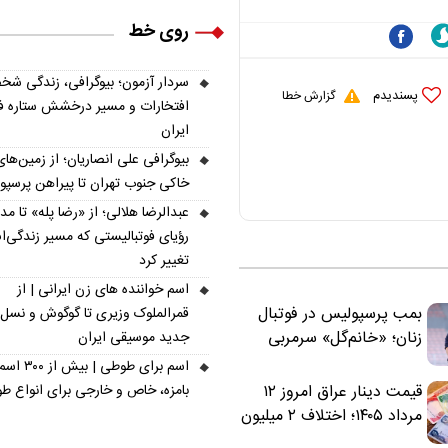
روی خط
سردار آزمون؛ بیوگرافی، زندگی شخ
پسندیدم
گزارش خطا
افتخارات و مسیر درخشش ستاره فو
ایران
بیوگرافی علی انصاریان؛ از زمین‌های
خاکی جنوب تهران تا پیراهن پرسپ
عبدالرضا هلالی؛ از «رضا پله» تا م
رؤیای فوتبالیستی که مسیر زندگی‌
تغییر کرد
اسم خواننده های زن ایرانی | از
بمب پرسپولیس در فوتبال
قمرالملوک وزیری تا گوگوش و نسل
زنان؛ «خانم‌گل» سرمربی
جدید موسیقی ایران
سرخ‌ها شد
اسم برای طوطی | ب
قیمت دینار عراق امروز ۱۲
بامزه، خاص و خارجی برای انواع ط
مرداد ۱۴۰۵؛ اختلاف ۲ میلیون
تومانی خرید نقدی و کارت