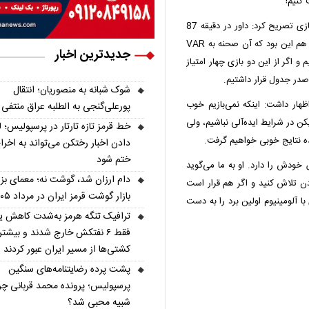
 کنیم!
هافبک تیم فوتبال شمس آذر قزوین با اشاره به داوری این بازی تصریح کرد: داور در دقیقه 87
پنالتی مسلم روی سهیل فداکار را نگرفت و عجیب‌ترین اتفاق هم این بود که آن صحنه به VAR
جدیدترین اخبار
و اگر از این دو بازی چهار امتیاز
صدر جدول قرار داشتیم.
شوک شبانه به منصوریان؛ انتقال
ار داشت: اینکه نمی‌بازیم خوب
پورعلی‌گنجی به الطلبه عراق منتفی
 در شرایط ایده‌آلی نباشیم، ولی
خط قرمز تازه تارتار در پرسپولیس؛ ل
ده نتایج خوبی خواهیم گرفت.
دادن اخبار رختکن می‌تواند به اخرا
ختم شود
خودش را دارد. او به ما می‌گوید
دام ارزان شد، گوشت نه؛ معمای بز
ن تلاش کنید و اگر هم قرار است
بازار گوشت قرمز ایران در مرداد ۱۴۰۵
ا آلومینیوم اولین برد را به دست
ترافیک تنگه هرمز به‌شدت کاهش ی
فقط ۶ نفتکش خارج شدند و بیشتر
کشتی‌ها از مسیر ایران عبور کردند
پشت پرده رضایتنامه‌های سنگین
پرسپولیس؛ پرونده محمد قربانی چر
شبیه محبی شد؟