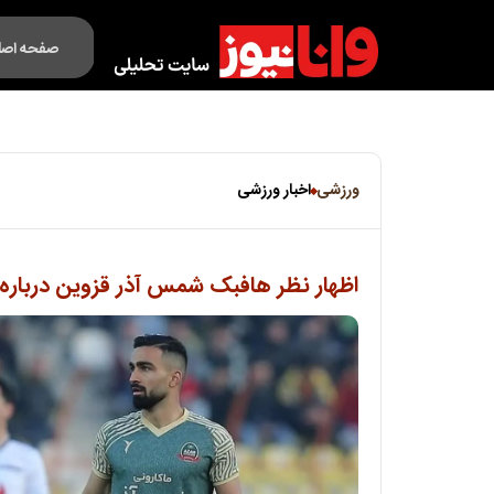
صفحه اصل
فکت لایف
ورزشی
اخبار ورزشی
اظهار نظر هافبک شمس آذر قزوین درباره ب