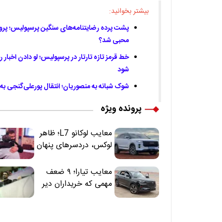
بیشتر بخوانید:
پشت پرده رضایتنامه‌های سنگین پرسپولیس؛ پرون
محبی شد؟
خط قرمز تازه تارتار در پرسپولیس؛ لو دادن اخبار 
شود
شوک شبانه به منصوریان؛ انتقال پورعلی‌گنجی به 
پرونده ویژه
معایب لوکانو L7؛ ظاهر
لوکس، دردسرهای پنهان
معایب تیارا؛ ۹ ضعف
مهمی که خریداران دیر
متوجه می‌شوند