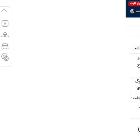
 شد
و
ج
رگ
افت؛
ا