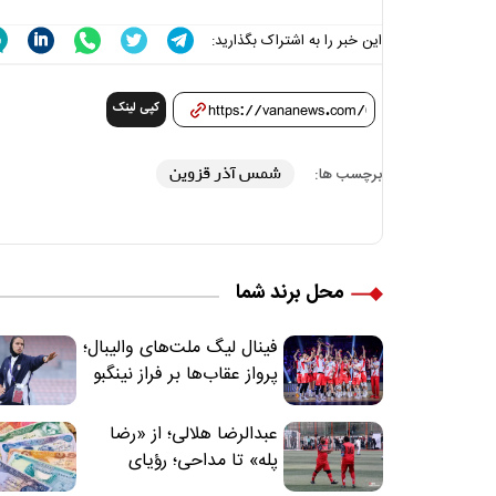
این خبر را به اشتراک بگذارید:
کپی لینک
شمس آذر قزوین
برچسب ها:
محل برند شما
فینال لیگ ملت‌های والیبال؛
پرواز عقاب‌ها بر فراز نینگبو
عبدالرضا هلالی؛ از «رضا
پله» تا مداحی؛ رؤیای
فوتبالیستی که مسیر