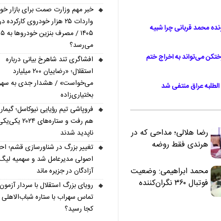
خبر مهم وزارت صمت برای بازار خود
واردات ۲۵ هزار خودروی کارکرده در
ده محمد قربانی چرا شبیه
۰۵
می‌رسد؟
رختکن می‌تواند به اخراج ختم
افشاگری تند شاهرخ بیانی درباره
استقلال؛ «رضاییان ۲۰۰ میلیارد
می‌خواست» / هشدار جدی به سهر
الطلبه عراق منتفی شد
بختیاری‌زاده
فروپاشی تیم رؤیایی نیوکاسل؛ گیما
هم رفت و ستاره‌های ۲۰۲۴ یکی‌
رضا هلالی؛ مداحی که در
ناپدید شدند
هرندی فقط روضه
تغییر بزرگ در شناورسازی قشم؛ ا
نخواند | مسئولان
اصولی مدیرعامل شد و سهمیه لیگ
«تکیه‌گاه آقا مرتضی
محمد ابراهیمی: وضعیت
آزادگان در جزیره ماند
علی(ع)» را جدی‌تر
فوتبال ۳۶۰ نگران‌کننده
رویای بزرگ استقلال با سردار آزمون؛
ببینند
است | نقد سرمربی تیم
تماس سهراب با ستاره شباب‌الاهلی 
ملی نباید هزینه داشته
کجا رسید؟
باشد