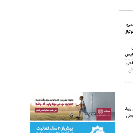
صی،
تبال
ولیس
داحی؛
اش
یش از ۳۰۰ اسم زیبا،
وطی