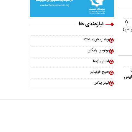
(۱
نیازمندی ها
نظر)
ویلا پیش ساخته
بونوس رایگان
اخبار رازبقا
صبح فوتبالی
ولیس
تیتر پلاس
خانواده ما