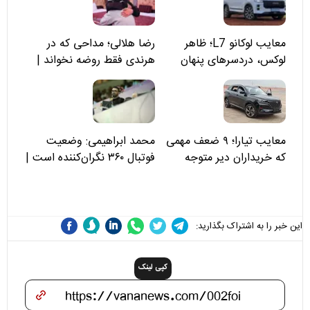
معایب لوکانو L7؛ ظاهر
رضا هلالی؛ مداحی که در
لوکس، دردسرهای پنهان
هرندی فقط روضه نخواند |
مسئولان «تکیه‌گاه آقا مرتضی
علی(ع)» را جدی‌تر ببینند
معایب تیارا؛ ۹ ضعف مهمی
محمد ابراهیمی: وضعیت
که خریداران دیر متوجه
فوتبال ۳۶۰ نگران‌کننده است |
می‌شوند
نقد سرمربی تیم ملی نباید
هزینه داشته باشد
این خبر را به اشتراک بگذارید:
کپی لینک