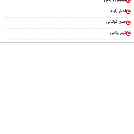
اخبار رازبقا
صبح فوتبالی
تیتر پلاس
درباره ما
تماس با ما
آرشیو
پیوندها
عضویت در خبرنامه
خانواده ما
طراحی و تولید:
"ایران سامانه"