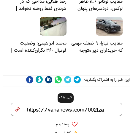
معایب لوکانو L7؛ ظاهر
رضا هلالی؛ مداحی که در
لوکس، دردسرهای پنهان
هرندی فقط روضه نخواند |
مسئولان «تکیه‌گاه آقا مرتضی
علی(ع)» را جدی‌تر ببینند
معایب تیارا؛ ۹ ضعف مهمی
محمد ابراهیمی: وضعیت
که خریداران دیر متوجه
فوتبال ۳۶۰ نگران‌کننده است |
می‌شوند
نقد سرمربی تیم ملی نباید
هزینه داشته باشد
این خبر را به اشتراک بگذارید:
کپی لینک
پسندیدم