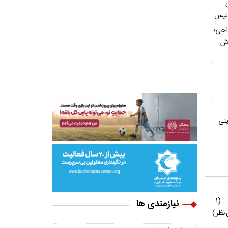
ولیس
داحی؛
اش
ینی
(۱
نیازمندی ها
نظر)