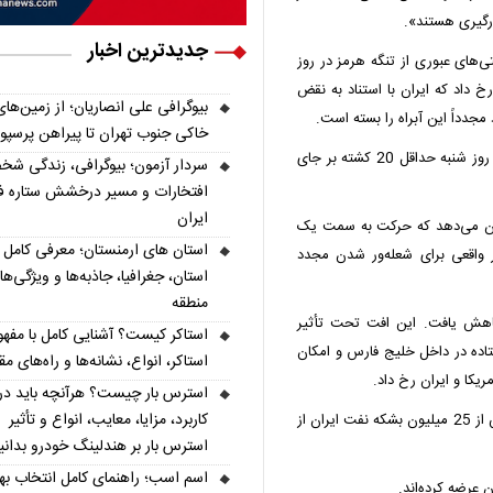
رگیری هستند».
جدیدترین اخبار
ی‌های عبوری از تنگه هرمز در روز
اد که ایران با استناد به نقض
بیوگرافی علی انصاریان؛ از زمین‌های
جدداً این آبراه را بسته است.
خاکی جنوب تهران تا پیراهن پرسپ
خبرگزاری دولتی لبنان (ان‌ان‌ای) گفت که حملات در لبنان در روز شنبه حداقل 20 کشته بر جای
سردار آزمون؛ بیوگرافی، زندگی شخ
افتخارات و مسیر درخشش ستاره فو
ایران
نشان می‌دهد که حرکت به سمت یک
ر واقعی برای شعله‌ور شدن مجدد
استان، جغرافیا، جاذبه‌ها و ویژگی‌ه
منطقه
‌ نفت هفته گذشته بیش از 8 درصد کاهش یافت. این افت تحت تأثیر
استاکر کیست؟ آشنایی کامل با مفهو
تاده در داخل خلیج فارس و امکان
استاکر، انواع، نشانه‌ها و راه‌های مقا
ریکا و ایران رخ داد.
استرس بار چیست؟ هرآنچه باید درب
کاربرد، مزایا، معایب، انواع و تأثیر
مدیرعامل شرکت ملی نفت ایران در روز یکشنبه گفت که بیش از 25 میلیون بشکه نفت ایران از
استرس بار بر هندلینگ خودرو بدانی
اسم اسب؛ راهنمای کامل انتخاب به
 عرضه کرده‌اند.