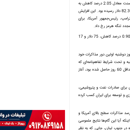
قیمت هر بشکه نفت برنت دریای شمال امروز با 1 دلار و 65 سنت معادل 2.05 درصد کاهش به
78 دلار و 92 سنت رسید. نفت پیش‌تر در آغاز معاملات به 82.30 دلار رسیده بود. این افزایش
امپ، رئیس‌جمهور آمریکا، برای
جدد تنگه هرمز رخ داد.
نفت وست تگزاس اینترمدیت آمریکا هم با 68 سنت معادل 0.90 درصد کاهش، 75 دلار و 17
روز دوشنبه اولین دور مذاکرات خود
به و تحت شرایط تفاهم‌نامه‌ای که
هفته گذشته برای تمدید آتش‌بس شکننده آوریل به مدت حداقل 60 روز حاصل شده بود، آغاز
ی برای صادرات نفت و پتروشیمی،
ی و توسعه برای ایران کسب کرده
‌رسد مذاکرات سطح بالای آمریکا و
که آیا این گام‌ها نتایج ملموسی
 در جنوب لبنان، جایی که به نظر