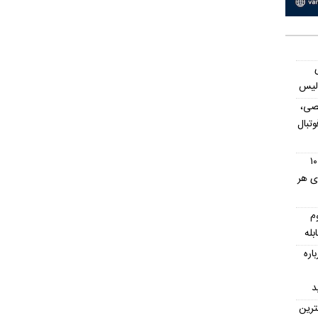
ولیس
صی،
تبال
استان های ارمنستان؛ معرفی کامل ۱۰
ای هر
م
بله
اره
د
ترین