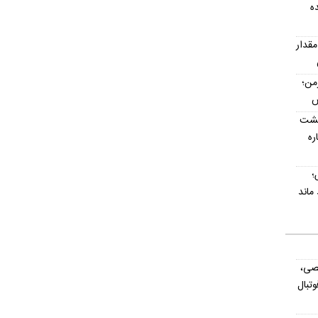
ه
مقدار
رمن؛
پشت
اره
؛
صی،
تبال