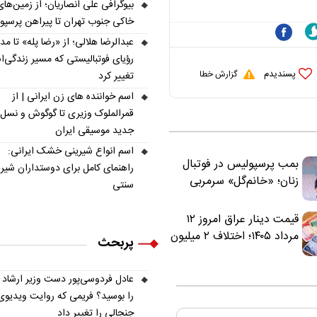
باشد
بیوگرافی علی انصاریان؛ از زمین‌های
خاکی جنوب تهران تا پیراهن پرسپ
عبدالرضا هلالی؛ از «رضا پله» تا م
رؤیای فوتبالیستی که مسیر زندگی‌
پسندیدم
گزارش خطا
تغییر کرد
اسم خواننده های زن ایرانی | از
قمرالملوک وزیری تا گوگوش و نسل
جدید موسیقی ایران
اسم انواع شیرینی خشک ایرانی:
بمب پرسپولیس در فوتبال
راهنمای کامل برای دوستداران شیر
زنان؛ «خانم‌گل» سرمربی
سنتی
سرخ‌ها شد
قیمت دینار عراق امروز ۱۲
مرداد ۱۴۰۵؛ اختلاف ۲ میلیون
پربحث
تومانی خرید نقدی و کارت
بانکی
عادل فردوسی‌پور دست وزیر ارشاد
را بوسید؟ فریمی که روایت ویدیوی
جنجالی را تغییر داد