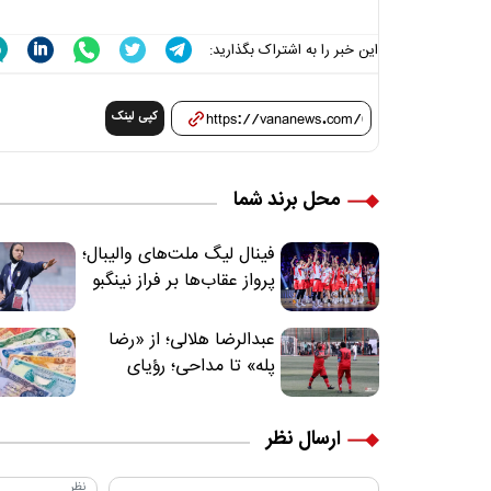
این خبر را به اشتراک بگذارید:
کپی لینک
محل برند شما
فینال لیگ ملت‌های والیبال؛
پرواز عقاب‌ها بر فراز نینگبو
عبدالرضا هلالی؛ از «رضا
پله» تا مداحی؛ رؤیای
فوتبالیستی که مسیر
زندگی‌اش تغییر کرد
ارسال نظر