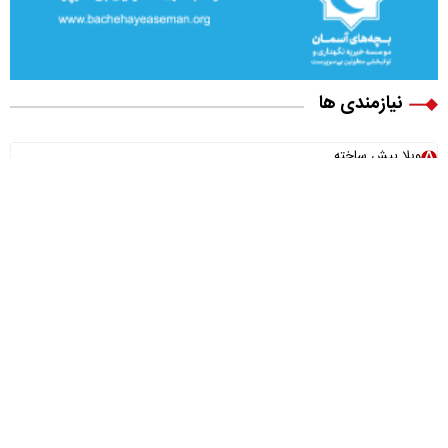
نیازمندی ها
ویلا پیش ساخته
بونوس رایگان
اخبار رازبقا
صبح فوتبالی
تیتر پلاس