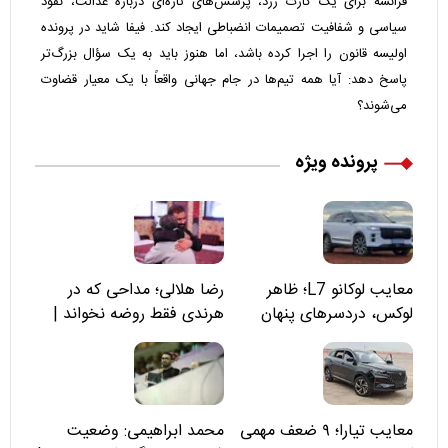
فرانسه برای یک کارت زرد، پرسش‌های تازه‌ای درباره عدالت، نفوذ
سیاسی و شفافیت تصمیمات انضباطی ایجاد کند. فیفا شاید در پرونده
اولیسه قانون را اجرا کرده باشد، اما هنوز باید به یک سؤال بزرگ‌تر
پاسخ دهد: آیا همه تیم‌ها در جام جهانی واقعاً با یک معیار قضاوت
می‌شوند؟
پرونده ویژه
معایب لوکانو L7؛ ظاهر
رضا هلالی؛ مداحی که در
لوکس، دردسرهای پنهان
هرندی فقط روضه نخواند |
مسئولان «تکیه‌گاه آقا مرتضی
علی(ع)» را جدی‌تر ببینند
معایب تیارا؛ ۹ ضعف مهمی
محمد ابراهیمی: وضعیت