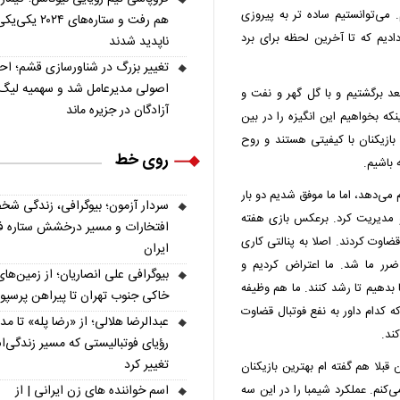
می‌توانستیم ساده تر به پیروزی
هم رفت و ستاره‌های ۲۰۲۴ یکی‌
دیم که تا آخرین لحظه برای برد
ناپدید شدند
تغییر بزرگ در شناورسازی قشم؛ ا
اصولی مدیرعامل شد و سهمیه لیگ
عد برگشتیم و با گل گهر و نفت و
آزادگان در جزیره ماند
نکه بخواهیم این انگیزه را در بین
بازیکنان با کیفیتی هستند و روح
روی خط
 باشیم.
می‌دهد، اما ما موفق شدیم دو بار
سردار آزمون؛ بیوگرافی، زندگی شخ
و مدیریت کرد. برعکس بازی هفته
افتخارات و مسیر درخشش ستاره فو
قضاوت کردند. اصلا به پنالتی کاری
ایران
 ضرر ما شد. ما اعتراض کردیم و
بیوگرافی علی انصاریان؛ از زمین‌های
ا بدهیم تا رشد کنند. ما هم وظیفه
خاکی جنوب تهران تا پیراهن پرسپ
که کدام داور به نفع فوتبال قضاوت
عبدالرضا هلالی؛ از «رضا پله» تا م
کند.
رؤیای فوتبالیستی که مسیر زندگی‌
تغییر کرد
قبلا هم گفته ام بهترین بازیکنان
اسم خواننده های زن ایرانی | از
شیمبا
را در این سه