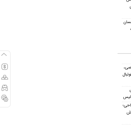
یکی
حسان
صی،
تبال
ولیس
داحی؛
اش