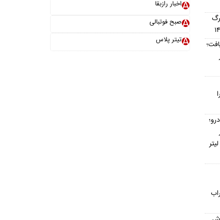
اخبار رازبقا
رگ
صبح فوتبالی
تیتر پلاس
افت؛
ا
رو؛
۱۴ / مصرف بنزین خودروها به ۵ لیتر
اب
رش