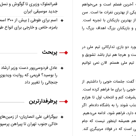
قمرالملوک وزیری تا گوگوش و نسل
ت آخرین فصلم است و می‌خواهم
جدید موسیقی ایران
 یکی از بهترین نفرات ما است. سن
اسم برای طوطی | ب
بهترین بازیکنان با تجربه است.
بامزه، خاص و خارجی برای انواع ط
م و بازیکنان بزرگ اهداف بزرگ را
د دو بازی تدارکاتی تیم ملی در
پربحث
ت و
هرجا هم نیاز باشد تشویق و
تیم ملی هستم. الان نمی توانیم
عادل فردوسی‌پور دست وزیر ارشاد
را بوسید؟ فریمی که روایت ویدیوی
ا گفت: جلسات خوبی را داشتیم. از
جنجالی را تغییر داد
وبی را برای ما فراهم کرده است.
شرفت کنم و انتخاب اول تا هزارم
پرطرفدارترین
 شوند را به باشگاه داده‌ام. اگر
دارد، فراهم شود، ادامه می‌دهیم.
بیوگرافی علی انصاریان؛ از زمین‌های
م همیشه اینطور نیست که جام
خاکی جنوب تهران تا پیراهن پرسپ
 است که در فولاد مربیگری کند.