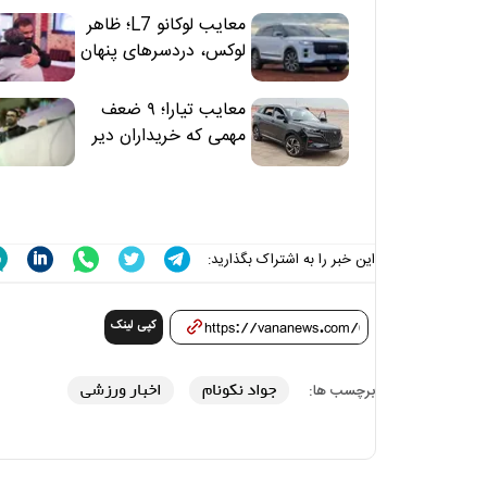
معایب لوکانو L7؛ ظاهر
لوکس، دردسرهای پنهان
معایب تیارا؛ ۹ ضعف
مهمی که خریداران دیر
متوجه می‌شوند
این خبر را به اشتراک بگذارید:
کپی لینک
جواد نکونام
اخبار ورزشی
برچسب ها: