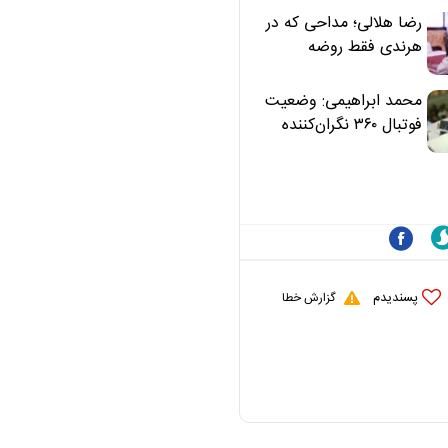
رضا هلالی؛ مداحی که در
هرندی فقط روضه
نخواند | مسئولان
«تکیه‌گاه آقا مرتضی
محمد ابراهیمی: وضعیت
علی(ع)» را جدی‌تر
فوتبال ۳۶۰ نگران‌کننده
ببینند
است | نقد سرمربی تیم
ملی نباید هزینه داشته
باشد
پسندیدم
گزارش خطا