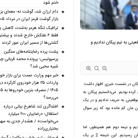
ختم شود
دام ارزان شد، گوشت نه؛ معمای بز
بازار گوشت قرمز ایران در مرداد ۱۴۰۵
ترافیک تنگه هرمز به‌شدت کاهش ی
فقط ۶ نفتکش خارج شدند و بیشتر
یتی به تیم پیکان ندادیم و
کشتی‌ها از مسیر ایران عبور کردند
پشت پرده رضایتنامه‌های سنگین
پرسپولیس؛ پرونده محمد قربانی چر
شبیه محبی شد؟
خبر مهم وزارت صمت برای بازار خود
واردات ۲۵ هزار خودروی کارکرده در
یکان در نشست خبری اظهار داشت:
۰۵
کرده بودیم. می‌دانستیم پیکان به
می‌رسد؟
 موقعیتی به حریف ندادیم و در یک
افشاگری تند شاهرخ بیانی درباره
 مان کم مانده بود که زیر سوال
استقلال؛ «رضاییان ۲۰۰ میلیارد
می‌خواست» / هشدار جدی به سهر
یم و نیمه دوم هم همینطور، اما
بختیاری‌زاده
متاسفانه نتوانستیم استفاده کنیم، اما خوشبختانه به حق مان رسیدیم. این نتیجه 2 بر یک
فروپاشی تیم رؤیایی نیوکاسل؛ گیما