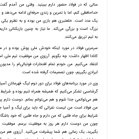
سالی که در فولاد حضور دارم ببینید. وقتی من آمدم گف
خداحافظی کنم، اما با تمرین و زندی حرفه‌ای ادامه می‌دهد و
یک عدد است. خلعتبری هم بازی من بوده و به نظرم یکی از 
بزرگ است و بزرگی می‌کند. ما نیاز به چنین بازیکنانی داری
به
تیم
تزریق می‌کنند.
سرمربی فولاد در مورد اینکه خودش ملی پوش بوده و در مور
کانادا اظهار داشت: چه بگویم. آرزوی من موفقیت تیم ملی
اس
انتقاد می‌کنیم. من خودم تمام افتخارات فوتبالی‌ام را
مدیون
ایرادی بگیریم، چون تصمیمات گرفته شده است.
وی در مورد برنامه‌های فولاد برای دور دوم لیگ قهرمانان آسی
گرشاسبی تشکر می‌کنیم که همیشه همراه تنیم بوده و شرایط خ
هم می‌توانمی جدا شوم و هم می‌توانم بمانم. دوست دارم پی
من فولاد است من لیست نفراتی که باید برای لیگ و آسیا جذب
شرایط برای جاه طلبی که من دارم و جاه طلبی که خود باشگاه 
چون من دوست دارم هر روز به موفقیت برسم. موفقیت ه
بگیرید، یک زمانی هم شما پیشرفت می‌کنید. آرزوی هم مربی