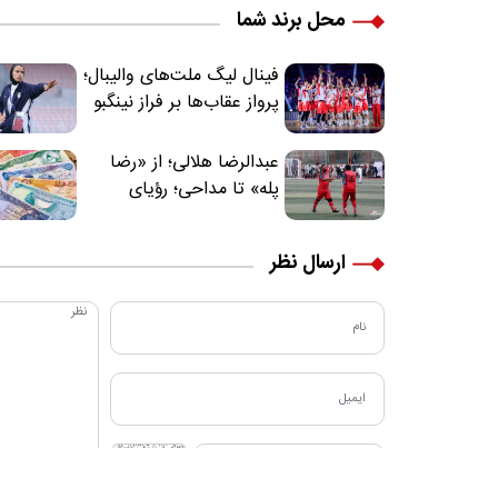
محل برند شما
فینال لیگ ملت‌های والیبال؛
پرواز عقاب‌ها بر فراز نینگبو
عبدالرضا هلالی؛ از «رضا
پله» تا مداحی؛ رؤیای
فوتبالیستی که مسیر
زندگی‌اش تغییر کرد
ارسال نظر