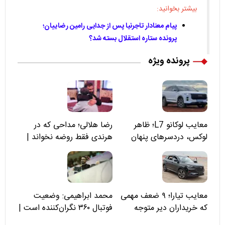
بیشتر بخوانید:
پیام معنادار تاجرنیا پس از جدایی رامین رضاییان؛
پرونده ستاره استقلال بسته شد؟
پرونده ویژه
معایب لوکانو L7؛ ظاهر
رضا هلالی؛ مداحی که در
لوکس، دردسرهای پنهان
هرندی فقط روضه نخواند |
مسئولان «تکیه‌گاه آقا مرتضی
علی(ع)» را جدی‌تر ببینند
معایب تیارا؛ ۹ ضعف مهمی
محمد ابراهیمی: وضعیت
که خریداران دیر متوجه
فوتبال ۳۶۰ نگران‌کننده است |
می‌شوند
نقد سرمربی تیم ملی نباید