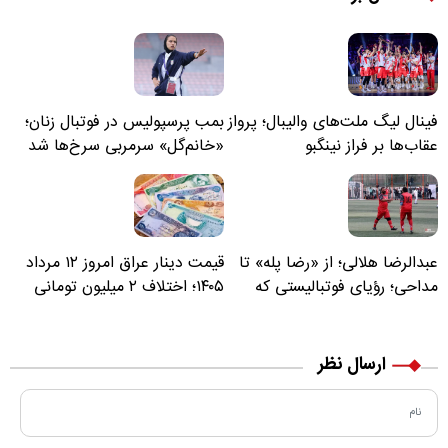
فینال لیگ ملت‌های والیبال؛ پرواز
بمب پرسپولیس در فوتبال زنان؛
عقاب‌ها بر فراز نینگبو
«خانم‌گل» سرمربی سرخ‌ها شد
عبدالرضا هلالی؛ از «رضا پله» تا
قیمت دینار عراق امروز ۱۲ مرداد
مداحی؛ رؤیای فوتبالیستی که
۱۴۰۵؛ اختلاف ۲ میلیون تومانی
مسیر زندگی‌اش تغییر کرد
خرید نقدی و کارت بانکی
ارسال نظر