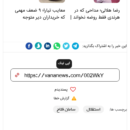
رضا هلالی؛ مداحی که در
معایب تیارا؛ ۹ ضعف مهمی
هرندی فقط روضه نخواند |
که خریداران دیر متوجه
مسئولان «تکیه‌گاه آقا مرتضی
می‌شوند
علی(ع)» را جدی‌تر ببینند
این خبر را به اشتراک بگذارید:
کپی لینک
پسندیدم
گزارش خطا
استقلال
سامان فلاح
برچسب ها: