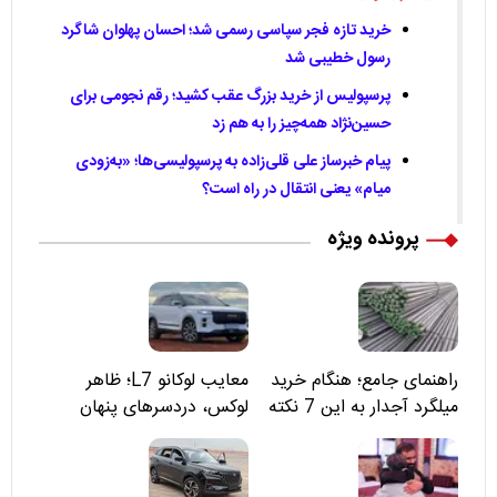
خرید تازه فجر سپاسی رسمی شد؛ احسان پهلوان شاگرد
رسول خطیبی شد
پرسپولیس از خرید بزرگ عقب کشید؛ رقم نجومی برای
حسین‌نژاد همه‌چیز را به هم زد
پیام خبرساز علی قلی‌زاده به پرسپولیسی‌ها؛ «به‌زودی
میام» یعنی انتقال در راه است؟
پرونده ویژه
راهنمای جامع؛ هنگام خرید
معایب لوکانو L7؛ ظاهر
میلگرد آجدار به این 7 نکته
لوکس، دردسرهای پنهان
توجه کنید