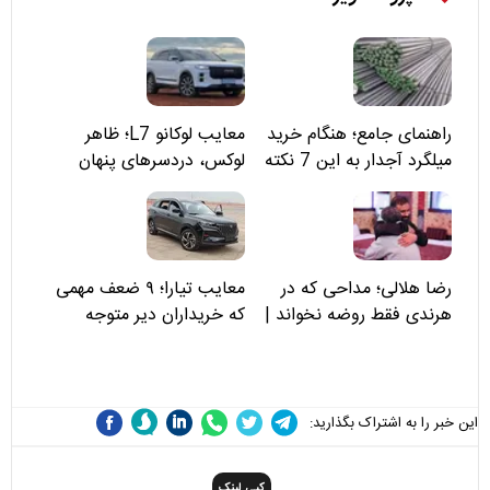
راهنمای جامع؛ هنگام خرید
معایب لوکانو L7؛ ظاهر
میلگرد آجدار به این 7 نکته
لوکس، دردسرهای پنهان
توجه کنید
رضا هلالی؛ مداحی که در
معایب تیارا؛ ۹ ضعف مهمی
هرندی فقط روضه نخواند |
که خریداران دیر متوجه
مسئولان «تکیه‌گاه آقا مرتضی
می‌شوند
علی(ع)» را جدی‌تر ببینند
این خبر را به اشتراک بگذارید:
کپی لینک