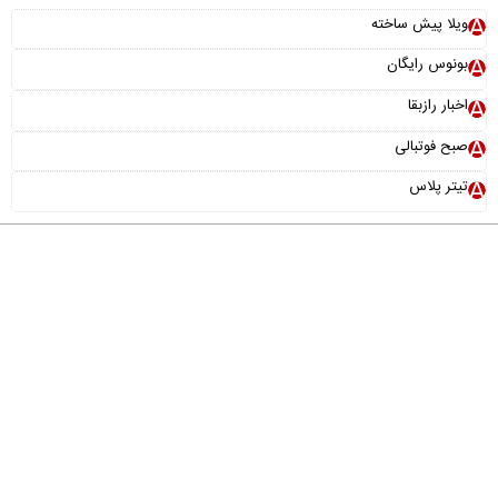
×
ویلا پیش ساخته
نقش سامانه دفاع موشکی «اچ کیو ۹» در امنیت ملی کشور
بونوس رایگان
اخبار رازبقا
صبح فوتبالی
تیتر پلاس
درباره ما
تماس با ما
آرشیو
پیوندها
عضویت در خبرنامه
خانواده ما