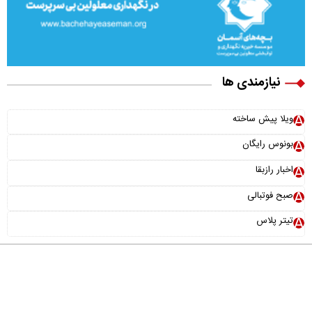
نیازمندی ها
ویلا پیش ساخته
بونوس رایگان
اخبار رازبقا
صبح فوتبالی
تیتر پلاس