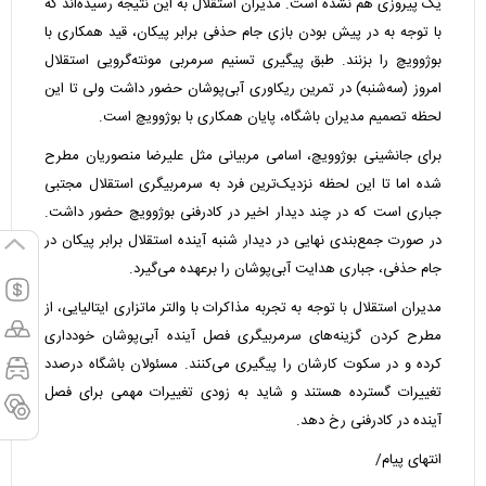
یک پیروزی هم نشده است. مدیران استقلال به این نتیجه رسیده‌اند که
با توجه به در پیش بودن بازی جام حذفی برابر پیکان، قید همکاری با
بوژوویچ را بزنند. طبق پیگیری تسنیم سرمربی مونته‌گرویی استقلال
امروز (سه‌شنبه) در تمرین ریکاوری آبی‌پوشان حضور داشت ولی تا این
لحظه تصمیم مدیران باشگاه، پایان همکاری با بوژوویچ است.
برای جانشینی بوژوویچ، اسامی مربیانی مثل علیرضا منصوریان مطرح
شده اما تا این لحظه نزدیک‌ترین فرد به سرمربیگری استقلال مجتبی
جباری است که در چند دیدار اخیر در کادرفنی بوژوویچ حضور داشت.
در صورت جمع‌بندی نهایی در دیدار شنبه آینده استقلال برابر پیکان در
جام حذفی، جباری هدایت آبی‌پوشان را برعهده می‌گیرد.
مدیران استقلال با توجه به تجربه مذاکرات با والتر ماتزاری ایتالیایی، از
مطرح کردن گزینه‌های سرمربیگری فصل آینده آبی‌پوشان خودداری
کرده و در سکوت کارشان را پیگیری می‌کنند. مسئولان باشگاه درصدد
تغییرات گسترده هستند و شاید به زودی تغییرات مهمی برای فصل
آینده در کادرفنی رخ دهد.
انتهای پیام/