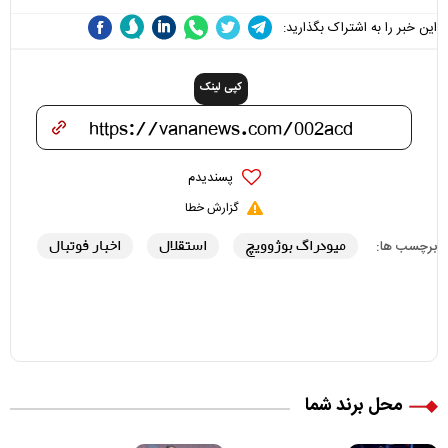
این خبر را به اشتراک بگذارید:
کپی لینک
پسندیدم
گزارش خطا
میودراگ بوژوویچ
استقلال
اخبار فوتبال
برچسب ها:
محل برند شما