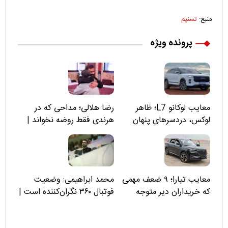
منبع:
تسنیم
پرونده ویژه
معایب لوکانو L7؛ ظاهر
رضا هلالی؛ مداحی که در
لوکس، دردسرهای پنهان
هرندی فقط روضه نخواند |
مسئولان «تکیه‌گاه آقا مرتضی
علی(ع)» را جدی‌تر ببینند
معایب تیارا؛ ۹ ضعف مهمی
محمد ابراهیمی: وضعیت
که خریداران دیر متوجه
فوتبال ۳۶۰ نگران‌کننده است |
می‌شوند
نقد سرمربی تیم ملی نباید
هزینه داشته باشد