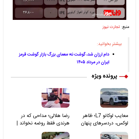
منبع:
تجارت نیوز
بیشتر بخوانید:
دام ارزان شد، گوشت نه؛ معمای بزرگ بازار گوشت قرمز
ایران در مرداد ۱۴۰۵
پرونده ویژه
معایب لوکانو L7؛ ظاهر
رضا هلالی؛ مداحی که در
لوکس، دردسرهای پنهان
هرندی فقط روضه نخواند |
مسئولان «تکیه‌گاه آقا مرتضی
علی(ع)» را جدی‌تر ببینند