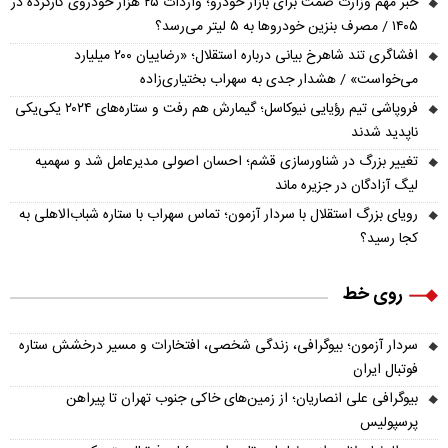
خبر مهم وزارت صمت برای بازار خودرو؛ واردات ۲۵ هزار خودروی کارکرده در
۱۴۰۵ / مصرف بنزین خودروها به ۵ لیتر می‌رسد؟
افشاگری تند شاهرخ بیانی درباره استقلال؛ «رضاییان ۲۰۰ میلیارد
می‌خواست» / هشدار جدی به سهراب بختیاری‌زاده
فروپاشی تیم رؤیایی نیوکاسل؛ گیمارش هم رفت و ستاره‌های ۲۰۲۴ یکی‌یکی
ناپدید شدند
تغییر بزرگ در شناورسازی قشم؛ احسان اصولی مدیرعامل شد و سهمیه
لیگ آزادگان در جزیره ماند
رویای بزرگ استقلال با سردار آزمون؛ تماس سهراب با ستاره شباب‌الاهلی به
کجا رسید؟
روی خط
سردار آزمون؛ بیوگرافی، زندگی شخصی، افتخارات و مسیر درخشش ستاره
فوتبال ایران
بیوگرافی علی انصاریان؛ از زمین‌های خاکی جنوب تهران تا پیراهن
پرسپولیس