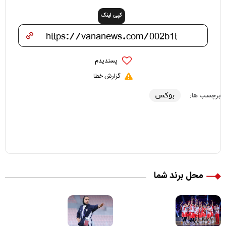
کپی لینک
پسندیدم
گزارش خطا
بوکس
برچسب ها:
محل برند شما