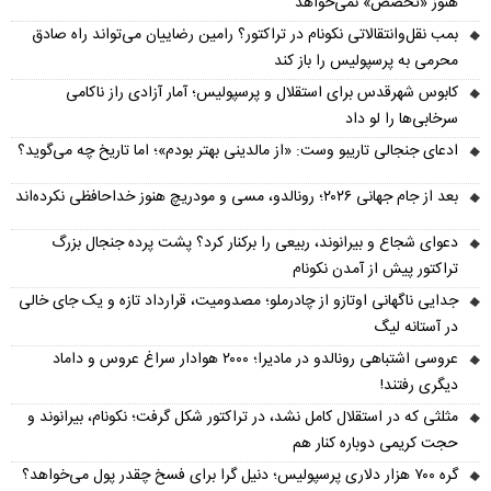
هنوز «تخصص» نمی‌خواهد
بمب نقل‌وانتقالاتی نکونام در تراکتور؟ رامین رضاییان می‌تواند راه صادق
محرمی به پرسپولیس را باز کند
کابوس شهرقدس برای استقلال و پرسپولیس؛ آمار آزادی راز ناکامی
سرخابی‌ها را لو داد
ادعای جنجالی تاریبو وست: «از مالدینی بهتر بودم»؛ اما تاریخ چه می‌گوید؟
بعد از جام جهانی ۲۰۲۶؛ رونالدو، مسی و مودریچ هنوز خداحافظی نکرده‌اند
دعوای شجاع و بیرانوند، ربیعی را برکنار کرد؟ پشت پرده جنجال بزرگ
تراکتور پیش از آمدن نکونام
جدایی ناگهانی اوتازو از چادرملو؛ مصدومیت، قرارداد تازه و یک جای خالی
در آستانه لیگ
عروسی اشتباهی رونالدو در مادیرا؛ ۲۰۰۰ هوادار سراغ عروس و داماد
دیگری رفتند!
مثلثی که در استقلال کامل نشد، در تراکتور شکل گرفت؛ نکونام، بیرانوند و
حجت کریمی دوباره کنار هم
گره ۷۰۰ هزار دلاری پرسپولیس؛ دنیل گرا برای فسخ چقدر پول می‌خواهد؟