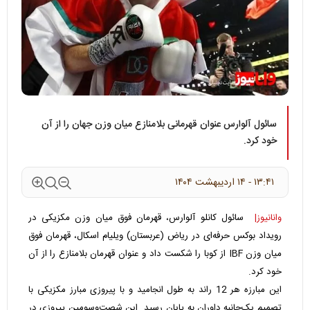
سائول آلوارس عنوان قهرمانی بلامنازع میان وزن جهان را از آن
خود کرد.
۱۳:۴۱ - ۱۴ ارديبهشت ۱۴۰۴
وانانیوز|
سائول کانلو آلوارس، قهرمان فوق میان وزن مکزیکی در
رویداد بوکس حرفه‌ای در ریاض (عربستان) ویلیام اسکال، قهرمان فوق
میان وزن IBF از کوبا را شکست داد و عنوان قهرمان بلامنازع را از آن
خود کرد.
این مبارزه هر 12 راند به طول انجامید و با پیروزی مبارز مکزیکی با
تصمیم یک‌جانبه داوران به پایان رسید. این شصت‌وسومین پیروزی در