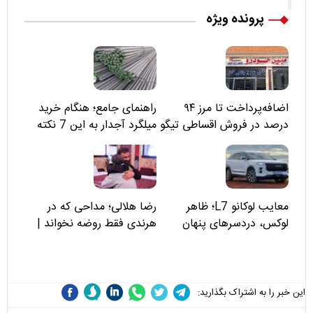
پرونده ویژه
اضافه‌پرداخت تا مرز ۹۴
راهنمای جامع؛ هنگام خرید
درصد در فروش اقساطی تیگو
میلگرد آجدار به این 7 نکته
۸؛ مسئولان «مبین خودرو» را
توجه کنید
نمی‌بینند؟
معایب لوکانو L7؛ ظاهر
رضا هلالی؛ مداحی که در
لوکس، دردسرهای پنهان
هرندی فقط روضه نخواند |
مسئولان «تکیه‌گاه آقا مرتضی
علی(ع)» را جدی‌تر ببینند
این خبر را به اشتراک بگذارید: