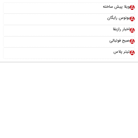
ویلا پیش ساخته
بونوس رایگان
اخبار رازبقا
صبح فوتبالی
تیتر پلاس
درباره ما
تماس با ما
آرشیو
پیوندها
عضویت در خبرنامه
خانواده ما