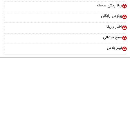
ویلا پیش ساخته
بونوس رایگان
اخبار رازبقا
صبح فوتبالی
تیتر پلاس
درباره ما
تماس با ما
آرشیو
پیوندها
عضویت در خبرنامه
خانواده ما