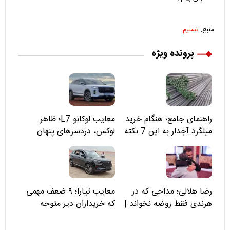
منبع:
تسنیم
پرونده ویژه
راهنمای جامع؛ هنگام خرید
معایب لوکانو L7؛ ظاهر
میلگرد آجدار به این 7 نکته
لوکس، دردسرهای پنهان
توجه کنید
رضا هلالی؛ مداحی که در
معایب تیارا؛ ۹ ضعف مهمی
هرندی فقط روضه نخواند |
که خریداران دیر متوجه
مسئولان «تکیه‌گاه آقا مرتضی
می‌شوند
علی(ع)» را جدی‌تر ببینند