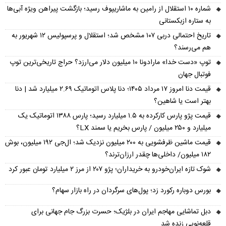
شماره ۱۰ استقلال از رامین به ماشاریپوف رسید؛ بازگشت پیراهن ویژه آبی‌ها
به ستاره ازبکستانی
تاریخ احتمالی دربی ۱۰۷ مشخص شد؛ استقلال و پرسپولیس ۱۲ شهریور به
هم می‌رسند؟
توپ «دست خدا» مارادونا ۱۰ میلیون دلار می‌ارزد؟ حراج تاریخی‌ترین توپ
فوتبال جهان
قیمت دنا امروز ۱۷ مرداد ۱۴۰۵؛ دنا پلاس اتوماتیک ۲.۶۹ میلیارد شد | دنا
بهتر است یا شاهین؟
قیمت پژو پارس کارکرده به ۱.۵ میلیارد رسید؛ پارس ۱۳۸۸ اتوماتیک یک
میلیارد و ۲۵۰ میلیون / پارس بخریم یا سمند LX؟
قیمت ماشین ظرفشویی به ۲۰۰ میلیون نزدیک شد؛ ال‌جی ۱۹۲ میلیون، بوش
۱۸۲ میلیون/ داخلی‌ها چقدر ارزان‌ترند؟
شوک تازه ایران‌خودرو به خریداران؛ پژو ۲۰۷ از مرز ۲ میلیارد تومان عبور کرد
بورس دوباره رکورد زد؛ پول‌های سرگردان در راه بازار سهام؟
دبل تماشایی مهاجم ایران در بلژیک؛ حسرت بزرگ جام جهانی برای
قلعه‌نویی زنده شد