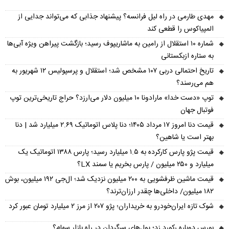
مهدی طارمی در راه لیل فرانسه؟ پیشنهاد جذابی که می‌تواند جدایی از
المپیاکوس را قطعی کند
شماره ۱۰ استقلال از رامین به ماشاریپوف رسید؛ بازگشت پیراهن ویژه آبی‌ها
به ستاره ازبکستانی
تاریخ احتمالی دربی ۱۰۷ مشخص شد؛ استقلال و پرسپولیس ۱۲ شهریور به
هم می‌رسند؟
توپ «دست خدا» مارادونا ۱۰ میلیون دلار می‌ارزد؟ حراج تاریخی‌ترین توپ
فوتبال جهان
قیمت دنا امروز ۱۷ مرداد ۱۴۰۵؛ دنا پلاس اتوماتیک ۲.۶۹ میلیارد شد | دنا
بهتر است یا شاهین؟
قیمت پژو پارس کارکرده به ۱.۵ میلیارد رسید؛ پارس ۱۳۸۸ اتوماتیک یک
میلیارد و ۲۵۰ میلیون / پارس بخریم یا سمند LX؟
قیمت ماشین ظرفشویی به ۲۰۰ میلیون نزدیک شد؛ ال‌جی ۱۹۲ میلیون، بوش
۱۸۲ میلیون/ داخلی‌ها چقدر ارزان‌ترند؟
شوک تازه ایران‌خودرو به خریداران؛ پژو ۲۰۷ از مرز ۲ میلیارد تومان عبور کرد
بورس دوباره رکورد زد؛ پول‌های سرگردان در راه بازار سهام؟