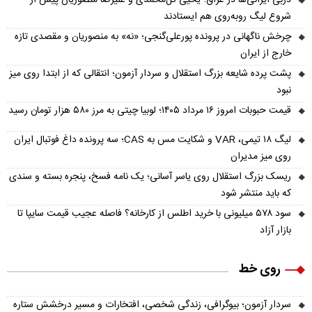
دربی ایرانی‌ها در عراق؛ یحیی گل‌محمدی و علیرضا منصوریان پیش از
شروع لیگ روبه‌روی هم ایستادند
چرخش ناگهانی در پرونده پورعلی‌گنجی؛ «نه» به منصوریان و مقصدی تازه
خارج از ایران
پشت پرده شایعه بزرگ استقلال و سردار آزمون؛ انتقالی که از ابتدا روی میز
نبود
قیمت حبوبات امروز ۱۶ مرداد ۱۴۰۵؛ لوبیا چیتی به مرز ۵۸۰ هزار تومان رسید
لیگ ۱۸ تیمی، VAR و شکایت مس به CAS؛ سه پرونده داغ فوتبال ایران
روی میز مدیران
ریسک بزرگ استقلال روی یاسر آسانی؛ یک نامه فسخ، پنجره بسته و سندی
که باید منتشر شود
سود ۵۷۸ میلیونی با خرید اطلس از کارخانه؟ فاصله عجیب قیمت سایپا تا
بازار آزاد
روی خط
سردار آزمون؛ بیوگرافی، زندگی شخصی، افتخارات و مسیر درخشش ستاره