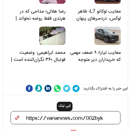
معایب لوکانو L7؛ ظاهر
رضا هلالی؛ مداحی که در
لوکس، دردسرهای پنهان
هرندی فقط روضه نخواند |
مسئولان «تکیه‌گاه آقا مرتضی
علی(ع)» را جدی‌تر ببینند
معایب تیارا؛ ۹ ضعف مهمی
محمد ابراهیمی: وضعیت
که خریداران دیر متوجه
فوتبال ۳۶۰ نگران‌کننده است |
می‌شوند
نقد سرمربی تیم ملی نباید
هزینه داشته باشد
این خبر را به اشتراک بگذارید:
کپی لینک