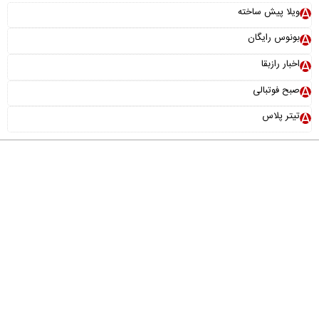
ویلا پیش ساخته
بونوس رایگان
اخبار رازبقا
صبح فوتبالی
تیتر پلاس
درباره ما
تماس با ما
آرشیو
پیوندها
عضویت در خبرنامه
خانواده ما