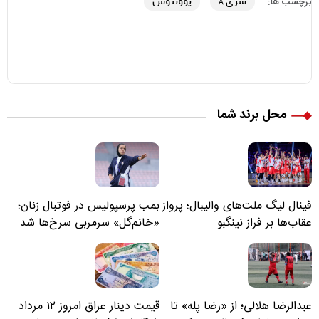
سری A
یوونتوس
برچسب ها:
محل برند شما
فینال لیگ ملت‌های والیبال؛ پرواز
بمب پرسپولیس در فوتبال زنان؛
عقاب‌ها بر فراز نینگبو
«خانم‌گل» سرمربی سرخ‌ها شد
عبدالرضا هلالی؛ از «رضا پله» تا
قیمت دینار عراق امروز ۱۲ مرداد