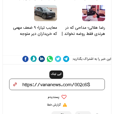
توجه کنید
رضا هلالی؛ مداحی که در
معایب تیارا؛ ۹ ضعف مهمی
هرندی فقط روضه نخواند |
که خریداران دیر متوجه
مسئولان «تکیه‌گاه آقا مرتضی
می‌شوند
علی(ع)» را جدی‌تر ببینند
این خبر را به اشتراک بگذارید:
کپی لینک
پسندیدم
گزارش خطا