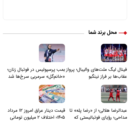
محل برند شما
فینال لیگ ملت‌های والیبال؛ پرواز
بمب پرسپولیس در فوتبال زنان؛
عقاب‌ها بر فراز نینگبو
«خانم‌گل» سرمربی سرخ‌ها شد
عبدالرضا هلالی؛ از «رضا پله» تا
قیمت دینار عراق امروز ۱۲ مرداد
مداحی؛ رؤیای فوتبالیستی که
۱۴۰۵؛ اختلاف ۲ میلیون تومانی
مسیر زندگی‌اش تغییر کرد
خرید نقدی و کارت بانکی