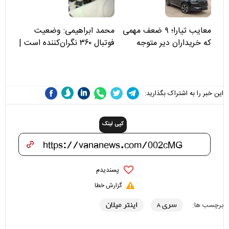
معایب تیارا؛ ۹ ضعف مهمی
محمد ابراهیمی: وضعیت
که خریداران دیر متوجه
فوتبال ۳۶۰ نگران‌کننده است |
می‌شوند
نقد سرمربی تیم ملی نباید
هزینه داشته باشد
این خبر را به اشتراک بگذارید:
کپی لینک
پسندیدم
گزارش خطا
سری A
اینتر میلان
برچسب ها: