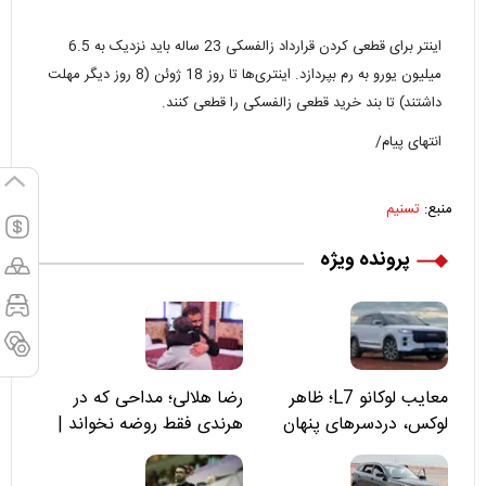
اینتر برای قطعی کردن قرارداد زالفسکی 23 ساله باید نزدیک به 6.5
میلیون یورو به رم بپردازد. اینتری‌ها تا روز 18 ژوئن (8 روز دیگر مهلت
داشتند) تا بند خرید قطعی زالفسکی را قطعی کنند.
انتهای پیام/
منبع:
تسنیم
پرونده ویژه
معایب لوکانو L7؛ ظاهر
رضا هلالی؛ مداحی که در
لوکس، دردسرهای پنهان
هرندی فقط روضه نخواند |
مسئولان «تکیه‌گاه آقا مرتضی
علی(ع)» را جدی‌تر ببینند