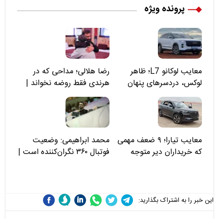
پرونده ویژه
معایب لوکانو L7؛ ظاهر
رضا هلالی؛ مداحی که در
لوکس، دردسرهای پنهان
هرندی فقط روضه نخواند |
مسئولان «تکیه‌گاه آقا مرتضی
علی(ع)» را جدی‌تر ببینند
معایب تیارا؛ ۹ ضعف مهمی
محمد ابراهیمی: وضعیت
که خریداران دیر متوجه
فوتبال ۳۶۰ نگران‌کننده است |
می‌شوند
نقد سرمربی تیم ملی نباید
هزینه داشته باشد
این خبر را به اشتراک بگذارید: