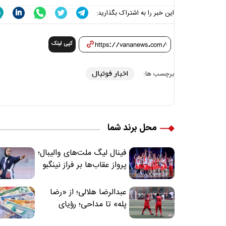
این خبر را به اشتراک بگذارید:
کپی لینک
اخبار فوتبال
برچسب ها:
محل برند شما
فینال لیگ ملت‌های والیبال؛
پرواز عقاب‌ها بر فراز نینگبو
عبدالرضا هلالی؛ از «رضا
پله» تا مداحی؛ رؤیای
فوتبالیستی که مسیر