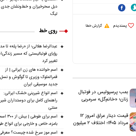
دبل سحرخیزان و خط‌ونشان جدی ب
لیگ
پسندیدم
گزارش خطا
روی خط
عبدالرضا هلالی؛ از «رضا پله» تا م
رؤیای فوتبالیستی که مسیر زندگی‌
تغییر کرد
اسم خواننده های زن ایرانی | از
قمرالملوک وزیری تا گوگوش و نسل
جدید موسیقی ایران
بمب پرسپولیس در فوتبال
اسم انواع شیرینی خشک ایرانی:
زنان؛ «خانم‌گل» سرمربی
راهنمای کامل برای دوستداران شیر
سرخ‌ها شد
سنتی
قیمت دینار عراق امروز ۱۲
اسم برای طوطی | ب
مرداد ۱۴۰۵؛ اختلاف ۲ میلیون
بامزه، خاص و خارجی برای انواع ط
تومانی خرید نقدی و کارت
اسم موز سرخ شده چیست؟ معرفی