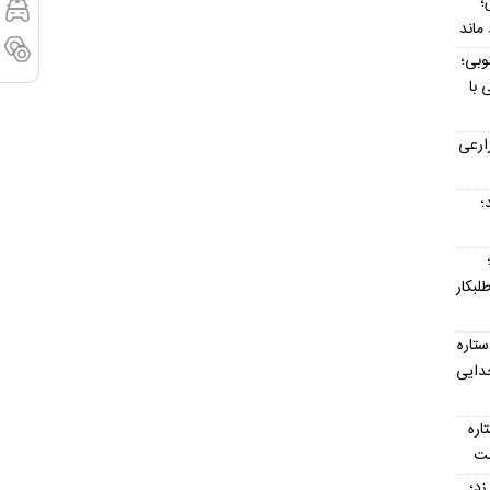
؛
وبی؛
 با
ارعی
د؛
لبکار
تاره
جدایی
تاره
ست
ت‌ناپذیر ۳ گل زد؛