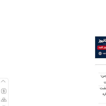
رمن؛
پشت
اره