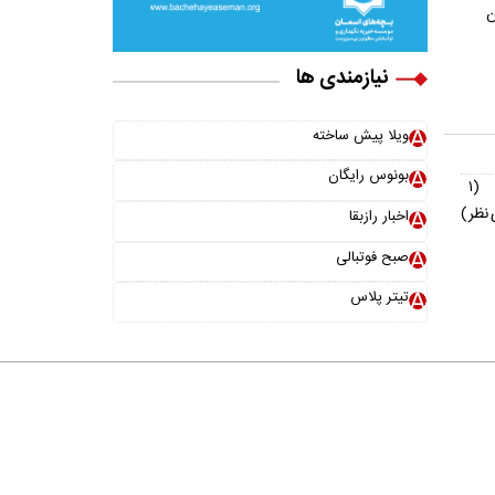
ن
نیازمندی ها
ویلا پیش ساخته
بونوس رایگان
(۱
نظر)
اخبار رازبقا
صبح فوتبالی
تیتر پلاس
خانواده ما