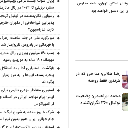
پایان شوک اینستاگرامی وینیسیوس
تبال استان تهران، همه مدارس
ستاره برزیلی تا ۲۰۳۲ در رئال مادرید ماند
ی این دستور خواهند بود.
رسوایی تکان‌دهنده در فوتبال کره‌جن
پذیرایی غیراخلاقی از داوران خارجی
کارت فدراسیون؟
دو رکورد ملی در چند ساعت؛ زهرا ز
با قهرمانی در بلاروس تاریخ‌ساز شد
بمب ۱۴۰ میلیون یورویی رئال مادری
دیومانده ۱۹ ساله به مورینیو رسید
بازگشت اضطراری آدان به استقلال؛
رضا هلالی؛ مداحی که در
پنجره بسته، آبی‌ها را به دروازه‌بان ط
هرندی فقط روضه
برگرداند
نخواند | مسئولان
استوری معنادار مهدی طارمی برای س
«تکیه‌گاه آقا مرتضی
محمد ابراهیمی: وضعیت
اینتر؛ پیام مهاجم ایرانی در آستانه 
علی(ع)» را جدی‌تر
فوتبال ۳۶۰ نگران‌کننده
از المپیاکوس
ببینند
است | نقد سرمربی تیم
شوک ۸ روز مانده به شروع لیگ؛ س
ملی نباید هزینه داشته
جام جهانی ایران هنوز بدون تیم ا
باشد
استقلال به تیم شکس