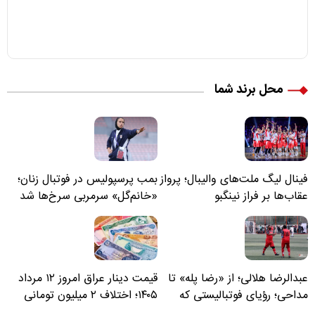
محل برند شما
فینال لیگ ملت‌های والیبال؛ پرواز
بمب پرسپولیس در فوتبال زنان؛
عقاب‌ها بر فراز نینگبو
«خانم‌گل» سرمربی سرخ‌ها شد
عبدالرضا هلالی؛ از «رضا پله» تا
قیمت دینار عراق امروز ۱۲ مرداد
مداحی؛ رؤیای فوتبالیستی که
۱۴۰۵؛ اختلاف ۲ میلیون تومانی
مسیر زندگی‌اش تغییر کرد
خرید نقدی و کارت بانکی