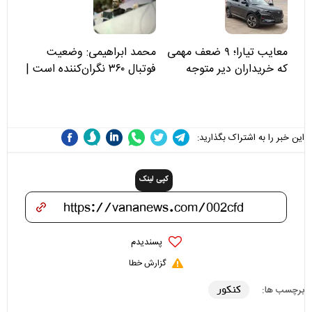
علی(ع)» را جدی‌تر ببینند
معایب تیارا؛ ۹ ضعف مهمی
محمد ابراهیمی: وضعیت
که خریداران دیر متوجه
فوتبال ۳۶۰ نگران‌کننده است |
می‌شوند
نقد سرمربی تیم ملی نباید
هزینه داشته باشد
این خبر را به اشتراک بگذارید:
کپی لینک
پسندیدم
گزارش خطا
کنکور
برچسب ها: