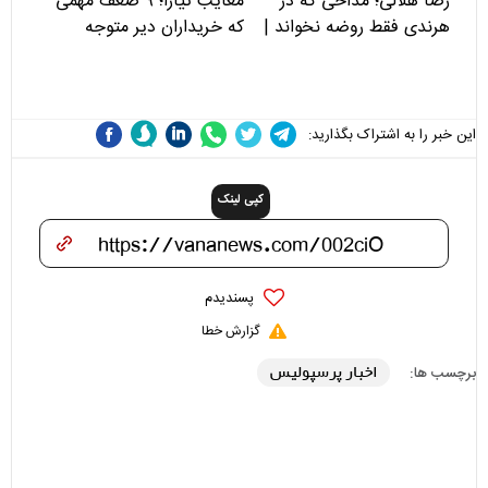
رضا هلالی؛ مداحی که در
معایب تیارا؛ ۹ ضعف مهمی
هرندی فقط روضه نخواند |
که خریداران دیر متوجه
مسئولان «تکیه‌گاه آقا مرتضی
می‌شوند
علی(ع)» را جدی‌تر ببینند
این خبر را به اشتراک بگذارید:
کپی لینک
پسندیدم
گزارش خطا
اخبار پرسپولیس
برچسب ها: