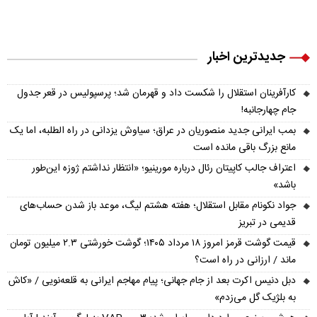
جدیدترین اخبار
کارآفرینان استقلال را شکست داد و قهرمان شد؛ پرسپولیس در قعر جدول
جام چهارجانبه!
بمب ایرانی جدید منصوریان در عراق؛ سیاوش یزدانی در راه الطلبه، اما یک
مانع بزرگ باقی مانده است
اعتراف جالب کاپیتان رئال درباره مورینیو؛ «انتظار نداشتم ژوزه این‌طور
باشد»
جواد نکونام مقابل استقلال؛ هفته هشتم لیگ، موعد باز شدن حساب‌های
قدیمی در تبریز
قیمت گوشت قرمز امروز ۱۸ مرداد ۱۴۰۵؛ گوشت خورشتی ۲.۳ میلیون تومان
ماند / ارزانی در راه است؟
دبل دنیس اکرت بعد از جام جهانی؛ پیام مهاجم ایرانی به قلعه‌نویی / «کاش
به بلژیک گل می‌زدم»