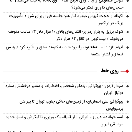
هوش مصنوعی وارد داوری ایران شد؛ ۳ ون VAR به لیگ می‌آیند | آیا
جنجال‌های داوری کمتر می‌شود؟
نکونام و حجت کریمی دوباره کنار هم؛ جلسه فوری برای شروع مأموریت
بزرگ در تراکتور
شوک برزیل به بازار رمزارز؛ انتقال‌های بالای ۱۰ هزار دلار ۲۴ ساعت متوقف
می‌شوند / بیت‌کوین در کانال ۶۴ هزار دلار
اتهام تازه علیه اینفانتینو؛ یوفا پرداخت به کارمند سابق را تأیید کرد / رئیس
فیفا زیر فشار استعفا
روی خط
سردار آزمون؛ بیوگرافی، زندگی شخصی، افتخارات و مسیر درخشش ستاره
فوتبال ایران
بیوگرافی علی انصاریان؛ از زمین‌های خاکی جنوب تهران تا پیراهن
پرسپولیس
اسم خواننده های زن ایرانی | از قمرالملوک وزیری تا گوگوش و نسل جدید
موسیقی ایران