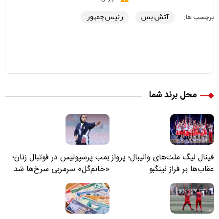
آتش بس
رئیس جمهور
برچسب ها:
محل برند شما
فینال لیگ ملت‌های والیبال؛ پرواز
بمب پرسپولیس در فوتبال زنان؛
عقاب‌ها بر فراز نینگبو
«خانم‌گل» سرمربی سرخ‌ها شد