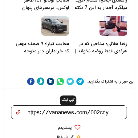
راهنمای جامع؛ هنگام خرید
معایب لوکانو L7؛ ظاهر
میلگرد آجدار به این 7 نکته
لوکس، دردسرهای پنهان
توجه کنید
رضا هلالی؛ مداحی که در
معایب تیارا؛ ۹ ضعف مهمی
هرندی فقط روضه نخواند |
که خریداران دیر متوجه
مسئولان «تکیه‌گاه آقا مرتضی
می‌شوند
علی(ع)» را جدی‌تر ببینند
این خبر را به اشتراک بگذارید:
کپی لینک
پسندیدم
گزارش خطا