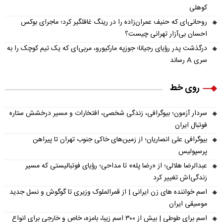
کوهلی
روحانی‌ای که حنیف عمران‌زاده را در رینگ غافلگیر کرد؛ ماجرای بوکس
احسان بی‌آزار تهرانی چیست؟
درگذشت پدر رؤیای رجیانا؛ جوزپه مارکیورو، مربی‌ای که یک تیم کوچک را به
سری A رساند
روی خط
سردار آزمون؛ بیوگرافی، زندگی شخصی، افتخارات و مسیر درخشش ستاره
فوتبال ایران
بیوگرافی علی انصاریان؛ از زمین‌های خاکی جنوب تهران تا پیراهن
پرسپولیس
عبدالرضا هلالی؛ از «رضا پله» تا مداحی؛ رؤیای فوتبالیستی که مسیر
زندگی‌اش تغییر کرد
اسم خواننده های زن ایرانی | از قمرالملوک وزیری تا گوگوش و نسل جدید
موسیقی ایران
اسم برای طوطی | بیش از ۳۰۰ اسم زیبا، بامزه، خاص و خارجی برای انواع