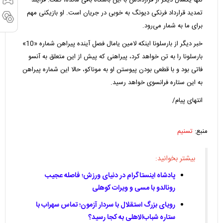
تنها یکسال دیگر از قراردادش با این باشگاه باقی مانده، گفت: فرایند
تمدید قرارداد فرنکی دیونگ به خوبی در جریان است. او بازیکنی مهم
برای ما به شمار می‌رود.
خبر دیگر از بارسلونا اینکه لامین یامال فصل آینده پیراهن شماره «10»
بارسلونا را به تن خواهد کرد، پیراهنی که پیش از این متعلق به آنسو
فاتی بود و با قطعی بودن پیوستن او به موناکو، حالا این شماره پیراهن
به این ستاره فرانسوی خواهد رسید.
انتهای پیام/
منبع:
تسنیم
بیشتر بخوانید:
پادشاه اینستاگرام در دنیای ورزش؛ فاصله عجیب
رونالدو با مسی و ویرات کوهلی
رویای بزرگ استقلال با سردار آزمون؛ تماس سهراب با
ستاره شباب‌الاهلی به کجا رسید؟