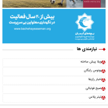
نیازمندی ها
ویلا پیش ساخته
بونوس رایگان
اخبار رازبقا
صبح فوتبالی
تیتر پلاس