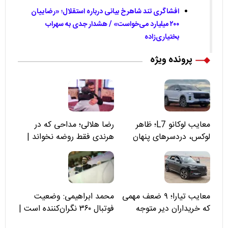
افشاگری تند شاهرخ بیانی درباره استقلال؛ «رضاییان
۲۰۰ میلیارد می‌خواست» / هشدار جدی به سهراب
بختیاری‌زاده
پرونده ویژه
معایب لوکانو L7؛ ظاهر
رضا هلالی؛ مداحی که در
لوکس، دردسرهای پنهان
هرندی فقط روضه نخواند |
مسئولان «تکیه‌گاه آقا مرتضی
علی(ع)» را جدی‌تر ببینند
معایب تیارا؛ ۹ ضعف مهمی
محمد ابراهیمی: وضعیت
که خریداران دیر متوجه
فوتبال ۳۶۰ نگران‌کننده است |
می‌شوند
نقد سرمربی تیم ملی نباید