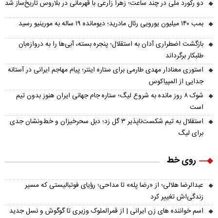
دو رکورد ملی در چند ساعت؛ زهرا زارعی با قهرمانی در بلاروس تاریخ‌ساز شد
بمب ۱۴۰ میلیون یورویی رئال مادرید؛ دیومانده ۱۹ ساله به مورینیو رسید
بازگشت اضطراری آدان به استقلال؛ پنجره بسته، آبی‌ها را به دروازه‌بان
طلبکار برگرداند
استوری معنادار مهدی طارمی برای ستاره اینتر؛ پیام مهاجم ایرانی در آستانه
جدایی از المپیاکوس
شوک ۸ روز مانده به شروع لیگ؛ ستاره جام جهانی ایران هنوز بدون تیم
است
استقلال به تیم شکست‌ناپذیر ۳ گل زد؛ دبل سحرخیزان و خط‌ونشان جدی
برای لیگ
روی خط
عبدالرضا هلالی؛ از «رضا پله» تا مداحی؛ رؤیای فوتبالیستی که مسیر
زندگی‌اش تغییر کرد
اسم خواننده های زن ایرانی | از قمرالملوک وزیری تا گوگوش و نسل جدید