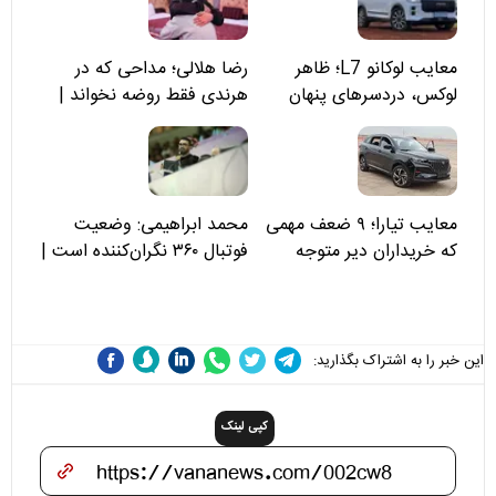
معایب لوکانو L7؛ ظاهر
رضا هلالی؛ مداحی که در
لوکس، دردسرهای پنهان
هرندی فقط روضه نخواند |
مسئولان «تکیه‌گاه آقا مرتضی
علی(ع)» را جدی‌تر ببینند
معایب تیارا؛ ۹ ضعف مهمی
محمد ابراهیمی: وضعیت
که خریداران دیر متوجه
فوتبال ۳۶۰ نگران‌کننده است |
می‌شوند
نقد سرمربی تیم ملی نباید
هزینه داشته باشد
این خبر را به اشتراک بگذارید:
کپی لینک