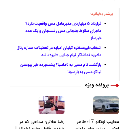
بیشتر بخوانید:
قرارداد ۵ میلیاردی مدیرعامل مس واقعیت دارد؟
ماجرای سقوط جنجالی مس رفسنجان و یک عدد
خبرساز
انتخاب غیرمنتظره کیلیان امباپه در تعطیلات؛ ستاره رئال
مادرید تماشاگر فیلم جنایی «الیزه» شد
بازگشت نام مسی به لاماسیا؟ پشت‌پرده خبر پیوستن
تیاگو مسی به بارسلونا
پرونده ویژه
معایب لوکانو L7؛ ظاهر
رضا هلالی؛ مداحی که در
لوکس، دردسرهای پنهان
هرندی فقط روضه نخواند |