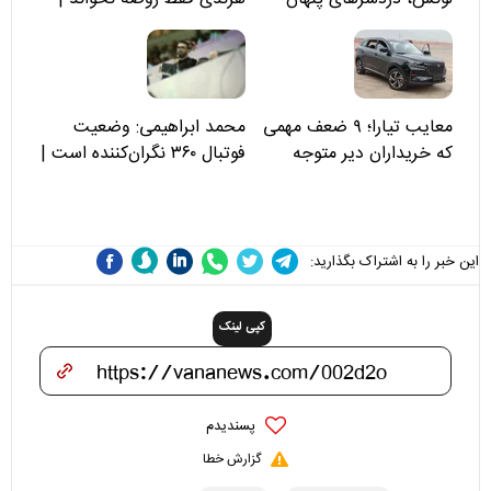
مسئولان «تکیه‌گاه آقا مرتضی
علی(ع)» را جدی‌تر ببینند
معایب تیارا؛ ۹ ضعف مهمی
محمد ابراهیمی: وضعیت
که خریداران دیر متوجه
فوتبال ۳۶۰ نگران‌کننده است |
می‌شوند
نقد سرمربی تیم ملی نباید
هزینه داشته باشد
این خبر را به اشتراک بگذارید:
کپی لینک
پسندیدم
گزارش خطا