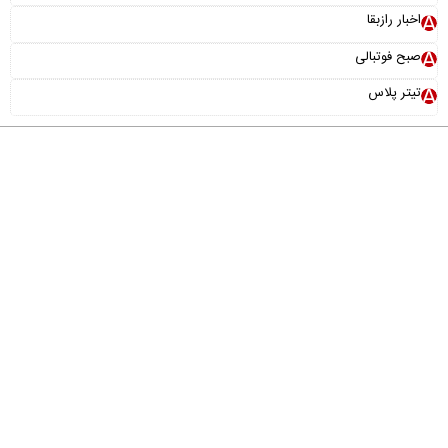
اخبار رازبقا
صبح فوتبالی
تیتر پلاس
درباره ما
تماس با ما
آرشیو
پیوندها
عضویت در خبرنامه
خانواده ما
طراحی و تولید:
"ایران سامانه"