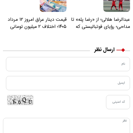
عبدالرضا هلالی؛ از «رضا پله» تا
قیمت دینار عراق امروز ۱۲ مرداد
مداحی؛ رؤیای فوتبالیستی که
۱۴۰۵؛ اختلاف ۲ میلیون تومانی
مسیر زندگی‌اش تغییر کرد
خرید نقدی و کارت بانکی
ارسال نظر