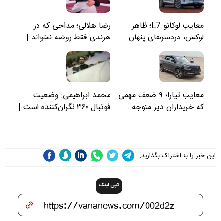
معایب لوکانو L7؛ ظاهر
رضا هلالی؛ مداحی که در
لوکس، دردسرهای پنهان
هرندی فقط روضه نخواند |
مسئولان «تکیه‌گاه آقا مرتضی
علی(ع)» را جدی‌تر ببینند
معایب تیارا؛ ۹ ضعف مهمی
محمد ابراهیمی: وضعیت
که خریداران دیر متوجه
فوتبال ۳۶۰ نگران‌کننده است |
می‌شوند
نقد سرمربی تیم ملی نباید
هزینه داشته باشد
این خبر را به اشتراک بگذارید:
کپی لینک