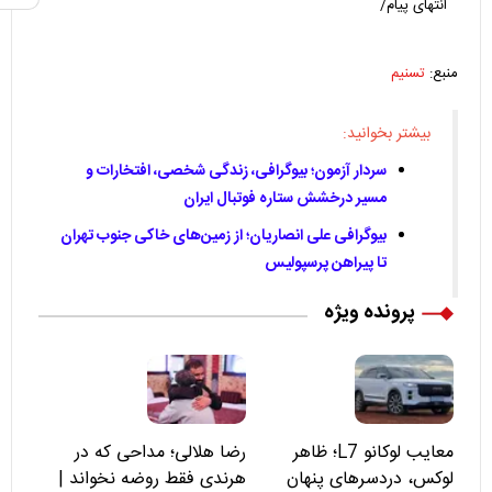
انتهای پیام/
منبع:
تسنیم
بیشتر بخوانید:
سردار آزمون؛ بیوگرافی، زندگی شخصی، افتخارات و
مسیر درخشش ستاره فوتبال ایران
بیوگرافی علی انصاریان؛ از زمین‌های خاکی جنوب تهران
تا پیراهن پرسپولیس
پرونده ویژه
معایب لوکانو L7؛ ظاهر
رضا هلالی؛ مداحی که در
لوکس، دردسرهای پنهان
هرندی فقط روضه نخواند |