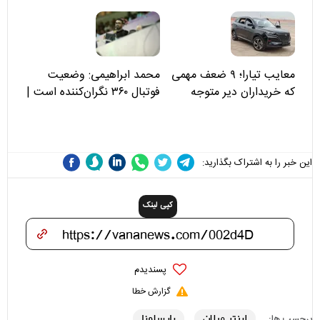
مسئولان «تکیه‌گاه آقا مرتضی
علی(ع)» را جدی‌تر ببینند
معایب تیارا؛ ۹ ضعف مهمی
محمد ابراهیمی: وضعیت
که خریداران دیر متوجه
فوتبال ۳۶۰ نگران‌کننده است |
می‌شوند
نقد سرمربی تیم ملی نباید
هزینه داشته باشد
این خبر را به اشتراک بگذارید:
کپی لینک
پسندیدم
گزارش خطا
اینتر میلان
بارسلونا
برچسب ها: