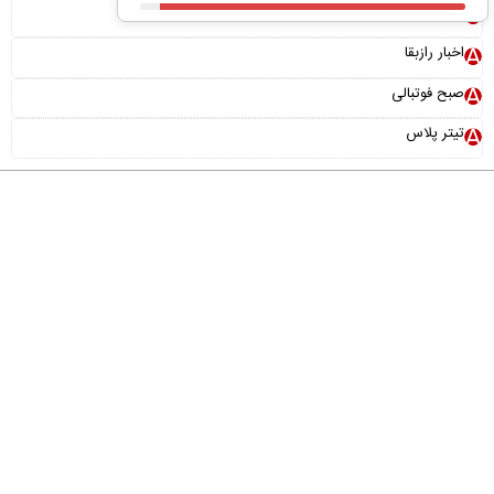
بونوس رایگان
اخبار رازبقا
صبح فوتبالی
تیتر پلاس
درباره ما
تماس با ما
آرشیو
پیوندها
عضویت در خبرنامه
خانواده ما