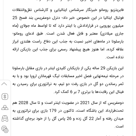
فابریتزیو رومانو خبرنگار سرشناس ایتالیایی و کارشناس نقل‌وانتقالات
فوتبال ایتالیا در این خصوص خبر داد؛ دنزل دومفریس بند فسخ 25
میلیون یورویی در قرارادادش با اینتر دارد که تا اواسط ماه جولای (ماه
جاری میلادی) معتبر و قابل فعال شدن است. طبق ادعای رومانو؛
بارسلونا در ماه‌های اخیر نسبت به جذب این دفاع راست هلندی ابراز
علاقه کرده، اما هنوز هیچ پیشنهاد رسمی برای جذب این بازیکن ارائه
نداده است.
این بازیکن 29 ساله یکی از بازیکنان کلیدی اینتر در بازی مقابل بارسلونا
در مرحله نیمه‌نهایی فصل اخیر مسابقات لیگ قهرمانان اروپا بود و با به
ثمر رساندن دو گل در بازی رفت دو تیم، به نراتزوری برای رسیدن به
فینال این رقابت‌ها با برتری 7 بر 6 کمک کرد.
دومفریس که از سال 2021 در عضویت اینتر است و تا سال 2028 هم
تحت‌قرارداد این باشگاه است، تاکنون در 179 بازی برای نراتزوری به
میدان رفته و آمار 22 گل زده و 26 پاس گل را از خود برجای گذاشته
است.