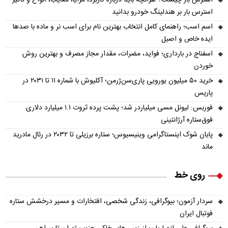
استرس بار چیست؟ هرآنچه باید درباره کاربرد، مزایا، معایب، انواع و تأثیر
استرس بار بر هندلینگ خودرو بدانید
اسم اسب؛ راهنمای کامل انتخاب بهترین نام برای اسب نر و ماده با صدها
ایده خاص و اصیل
اسفناج در بارداری؛ فواید، مضرات، مقدار مجاز مصرف و بهترین روش
خوردن
خرید ۵۰ میلیون یورویی پاری‌سن‌ژرمن؛ آکلیوش با شماره ۱۱ تا ۲۰۳۱ در
پاریس
فوربس: لیونل مسی میلیاردر شد؛ پشت پرده ثروت ۱.۱ میلیارد دلاری
فوق‌ستاره آرژانتینی
پایان شوک اینستاگرامی وینیسیوس؛ ستاره برزیلی تا ۲۰۳۲ در رئال مادرید
ماند
روی خط
سردار آزمون؛ بیوگرافی، زندگی شخصی، افتخارات و مسیر درخشش ستاره
فوتبال ایران