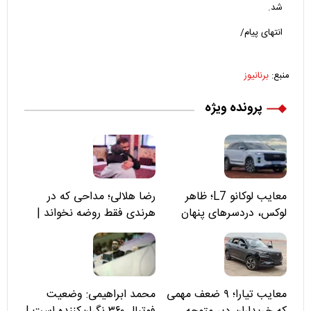
شد.
انتهای پیام/
منبع:
برنانیوز
پرونده ویژه
معایب لوکانو L7؛ ظاهر
رضا هلالی؛ مداحی که در
لوکس، دردسرهای پنهان
هرندی فقط روضه نخواند |
مسئولان «تکیه‌گاه آقا مرتضی
علی(ع)» را جدی‌تر ببینند
معایب تیارا؛ ۹ ضعف مهمی
محمد ابراهیمی: وضعیت