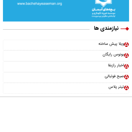
نیازمندی ها
ویلا پیش ساخته
بونوس رایگان
اخبار رازبقا
صبح فوتبالی
تیتر پلاس