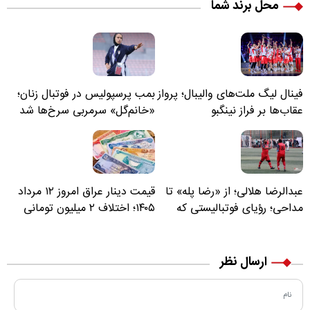
محل برند شما
فینال لیگ ملت‌های والیبال؛ پرواز
بمب پرسپولیس در فوتبال زنان؛
عقاب‌ها بر فراز نینگبو
«خانم‌گل» سرمربی سرخ‌ها شد
عبدالرضا هلالی؛ از «رضا پله» تا
قیمت دینار عراق امروز ۱۲ مرداد
مداحی؛ رؤیای فوتبالیستی که
۱۴۰۵؛ اختلاف ۲ میلیون تومانی
مسیر زندگی‌اش تغییر کرد
خرید نقدی و کارت بانکی
ارسال نظر