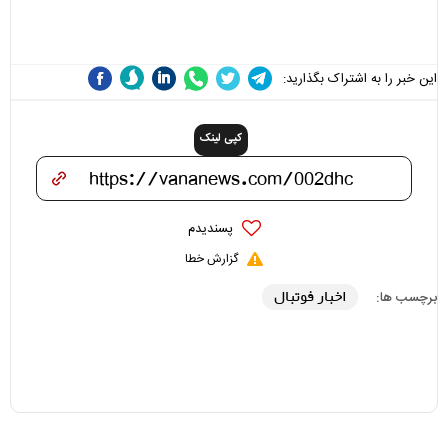
مسئولان «تکیه‌گاه آقا مرتضی
می‌شوند
علی(ع)» را جدی‌تر ببینند
این خبر را به اشتراک بگذارید:
کپی لینک
پسندیدم
گزارش خطا
اخبار فوتبال
برچسب ها: