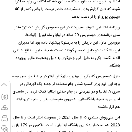
ایده‌آل، اکنون باید به طور مستقیم با این باشگاه ایتالیایی وارد مذاکره
شوند که طبق گزارش‌های منتشرشده حاضر نیست با رقمی کمتر از 40
میلیون یورو او را از دست بدهد.
روزنامه ایتالیایی «توتو اسپورت» در این خصوص گزارش داد، ژرژ مندز
مدیر برنامه‌های دومفریس 29 ساله در اوایل ماه آوریل (اواسط
فروردین ماه)، این بازیکن را به بارسلونا پیشنهاد داده بود اما مدیران
این باشگاه به دو دلیل تصمیم گرفتند نسبت به جذب این مدافع هلندی
اقدام نکنند؛ یکی به دلیل فنی و دیگری به دلیل وضعیت مالی پیچیده
باشگاه.
دنزل دومفریس که یکی از بهترین بازیکنان اینتر در چند فصل اخیر بوده
و به این تیم برای کسب شش جام مختلف از جمله یک قهرمانی در
سری A ایتالیا و دو قهرمانی در جام حذفی ایتالیا کمک کرده، در ماه‌های
اخیر مورد توجه باشگاه‌هایی همچون منچسترسیتی و منچستریونایتد
هم قرار داشت.
این ملی‌پوش هلندی که از سال 2021 در عضویت اینتر است و تا سال
2028 هم تحت‌قرارداد این باشگاه ایتالیایی است، تاکنون در 179 بازی