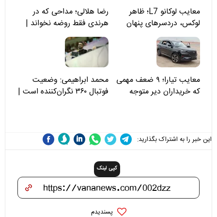
معایب لوکانو L7؛ ظاهر
رضا هلالی؛ مداحی که در
لوکس، دردسرهای پنهان
هرندی فقط روضه نخواند |
مسئولان «تکیه‌گاه آقا مرتضی
علی(ع)» را جدی‌تر ببینند
معایب تیارا؛ ۹ ضعف مهمی
محمد ابراهیمی: وضعیت
که خریداران دیر متوجه
فوتبال ۳۶۰ نگران‌کننده است |
می‌شوند
نقد سرمربی تیم ملی نباید
هزینه داشته باشد
این خبر را به اشتراک بگذارید:
کپی لینک
پسندیدم