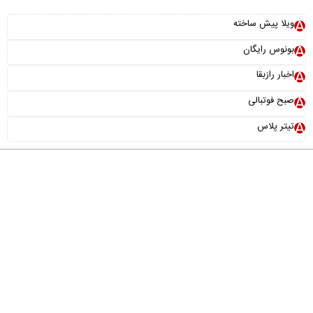
ویلا پیش ساخته
بونوس رایگان
اخبار رازبقا
صبح فوتبالی
تیتر پلاس
درباره ما
تماس با ما
آرشیو
پیوندها
عضویت در خبرنامه
خانواده ما