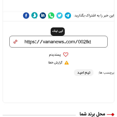
علی(ع)» را جدی‌تر ببینند
این خبر را به اشتراک بگذارید:
کپی لینک
پسندیدم
گزارش خطا
تیم امید
برچسب ها:
محل برند شما