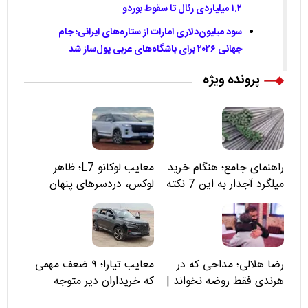
۱.۲ میلیاردی رئال تا سقوط بوردو
سود میلیون‌دلاری امارات از ستاره‌های ایرانی؛ جام
جهانی ۲۰۲۶ برای باشگاه‌های عربی پول‌ساز شد
پرونده ویژه
راهنمای جامع؛ هنگام خرید
معایب لوکانو L7؛ ظاهر
میلگرد آجدار به این 7 نکته
لوکس، دردسرهای پنهان
توجه کنید
رضا هلالی؛ مداحی که در
معایب تیارا؛ ۹ ضعف مهمی
هرندی فقط روضه نخواند |
که خریداران دیر متوجه
مسئولان «تکیه‌گاه آقا مرتضی
می‌شوند