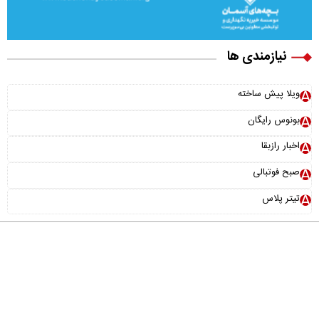
نیازمندی ها
ویلا پیش ساخته
بونوس رایگان
اخبار رازبقا
صبح فوتبالی
تیتر پلاس