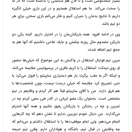
بسیار سختکوشی است و تا الان هم شکستی را نداشته است که کار ما
را سخت می‌کند. ما هم استقلال هستیم و در این بازی خیلی انگیزه
داریم تا نتایج بدمان را جبران کنیم و فکر می‌کنم بازی سختی برای هر
دو تیم باشد.
وی در ادامه افزود: همه بازیکنان‌مان را در اختیار داریم. البته یکی دو
بازیکن مصدوم مثل روزبه چشمی و عارف غلامی داشتیم که آنها هم به
جمع تیم اضافه شدند.
مربی تیم فوتبال استقلال در واکنش به این موضوع که خیلی‌ها حضور
او روی نیمکت استقلال را با کریم باقری در پرسپولیس مقایسه می‌کنند
و اینکه اگر به عقب برگردد باز هم دستیاری ساپینتو را قبول می‌کرد یا
خیر، تصریح کرد: مقایسه که خیلی درست نیست، چون شخصیت‌ها با
هم فرق دارند. من با آقای ساپینتو قبلاً هم کار کردم و وظایفم در تیم
مشخص است. به‌عنوان یک عضو ایرانی در کادر فنی سعی کردم چه در
تمرین و چه در رختکن با بازیکنان رفیق باشیم و همه آنها احترام
می‌گذارند. من دنبال خودم دوربین ندارم تا نشان دهم که چه کارهایی
انجام می‌دهم، ولی تمام موفقیت‌ها را با استقلال داشتم و می‌دانم که
چه وظایفی در قبال تیم، باشگاه و هواداران دارم. وقتی تیم نتیجه