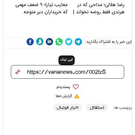
رضا هلالی؛ مداحی که در
معایب تیارا؛ ۹ ضعف مهمی
هرندی فقط روضه نخواند |
که خریداران دیر متوجه
مسئولان «تکیه‌گاه آقا مرتضی
می‌شوند
علی(ع)» را جدی‌تر ببینند
این خبر را به اشتراک بگذارید:
کپی لینک
پسندیدم
گزارش خطا
استقلال
اخبار فوتبال
برچسب ها: