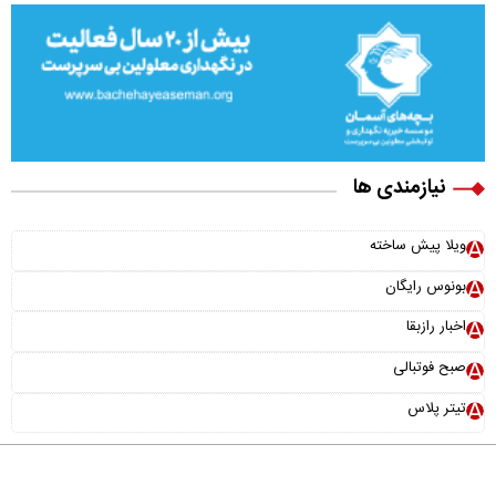
نیازمندی ها
ویلا پیش ساخته
بونوس رایگان
اخبار رازبقا
صبح فوتبالی
تیتر پلاس