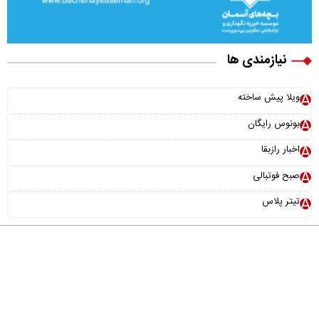
نیازمندی ها
ویلا پیش ساخته
بونوس رایگان
اخبار رازبقا
صبح فوتبالی
تیتر پلاس