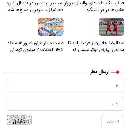
فینال لیگ ملت‌های والیبال؛ پرواز
بمب پرسپولیس در فوتبال زنان؛
عقاب‌ها بر فراز نینگبو
«خانم‌گل» سرمربی سرخ‌ها شد
عبدالرضا هلالی؛ از «رضا پله» تا
قیمت دینار عراق امروز ۱۲ مرداد
مداحی؛ رؤیای فوتبالیستی که
۱۴۰۵؛ اختلاف ۲ میلیون تومانی
مسیر زندگی‌اش تغییر کرد
خرید نقدی و کارت بانکی
ارسال نظر