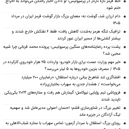
خط قرمز تازه تارتار در پرسپولیس؛ لو دادن اخبار رختکن می‌تواند به اخراج
ختم شود
دام ارزان شد، گوشت نه؛ معمای بزرگ بازار گوشت قرمز ایران در مرداد
۱۴۰۵
ترافیک تنگه هرمز به‌شدت کاهش یافت؛ فقط ۶ نفتکش خارج شدند و
بیشتر کشتی‌ها از مسیر ایران عبور کردند
پشت پرده رضایتنامه‌های سنگین پرسپولیس؛ پرونده محمد قربانی چرا شبیه
محبی شد؟
خبر مهم وزارت صمت برای بازار خودرو؛ واردات ۲۵ هزار خودروی کارکرده در
۱۴۰۵ / مصرف بنزین خودروها به ۵ لیتر می‌رسد؟
افشاگری تند شاهرخ بیانی درباره استقلال؛ «رضاییان ۲۰۰ میلیارد
می‌خواست» / هشدار جدی به سهراب بختیاری‌زاده
فروپاشی تیم رؤیایی نیوکاسل؛ گیمارش هم رفت و ستاره‌های ۲۰۲۴ یکی‌یکی
ناپدید شدند
تغییر بزرگ در شناورسازی قشم؛ احسان اصولی مدیرعامل شد و سهمیه
لیگ آزادگان در جزیره ماند
رویای بزرگ استقلال با سردار آزمون؛ تماس سهراب با ستاره شباب‌الاهلی به