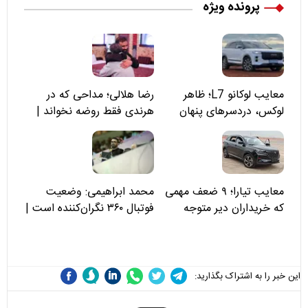
پرونده ویژه
معایب لوکانو L7؛ ظاهر
رضا هلالی؛ مداحی که در
لوکس، دردسرهای پنهان
هرندی فقط روضه نخواند |
مسئولان «تکیه‌گاه آقا مرتضی
علی(ع)» را جدی‌تر ببینند
معایب تیارا؛ ۹ ضعف مهمی
محمد ابراهیمی: وضعیت
که خریداران دیر متوجه
فوتبال ۳۶۰ نگران‌کننده است |
می‌شوند
نقد سرمربی تیم ملی نباید
هزینه داشته باشد
این خبر را به اشتراک بگذارید: