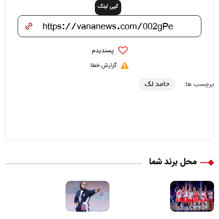
کپی لینک
پسندیدم
گزارش خطا
حامد لک
برچسب ها:
محل برند شما