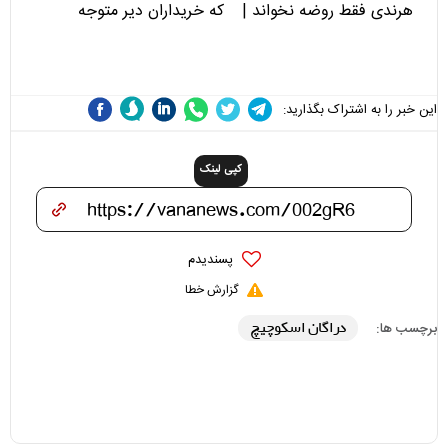
هرندی فقط روضه نخواند |
که خریداران دیر متوجه
مسئولان «تکیه‌گاه آقا مرتضی
می‌شوند
علی(ع)» را جدی‌تر ببینند
این خبر را به اشتراک بگذارید:
کپی لینک
پسندیدم
گزارش خطا
دراگان اسکوچیچ
برچسب ها: