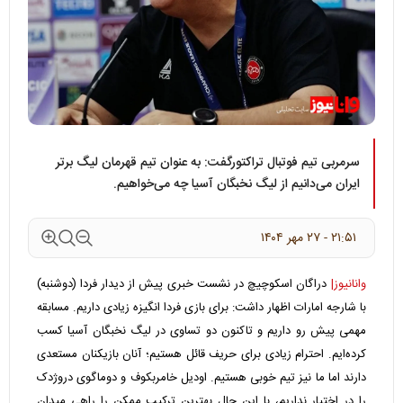
سرمربی تیم فوتبال تراکتورگفت: به عنوان تیم قهرمان لیگ برتر
ایران می‌دانیم از لیگ نخبگان آسیا چه می‌خواهیم.
۲۱:۵۱ - ۲۷ مهر ۱۴۰۴
وانانیوز|
دراگان اسکوچیچ در نشست خبری پیش از دیدار فردا (دوشنبه)
با شارجه امارات اظهار داشت: برای بازی فردا انگیزه زیادی داریم. مسابقه
مهمی پیش رو داریم و تاکنون دو تساوی در لیگ نخبگان آسیا کسب
کرده‌ایم. احترام زیادی برای حریف قائل هستیم؛ آنان بازیکنان مستعدی
دارند اما ما نیز تیم خوبی هستیم. اودیل خامربکوف و دوماگوی دروژدک
را در اختیار نداریم، با این حال بهترین ترکیب ممکن را راهی میدان