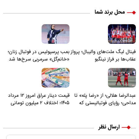
محل برند شما
فینال لیگ ملت‌های والیبال؛ پرواز
بمب پرسپولیس در فوتبال زنان؛
عقاب‌ها بر فراز نینگبو
«خانم‌گل» سرمربی سرخ‌ها شد
عبدالرضا هلالی؛ از «رضا پله» تا
قیمت دینار عراق امروز ۱۲ مرداد
مداحی؛ رؤیای فوتبالیستی که
۱۴۰۵؛ اختلاف ۲ میلیون تومانی
مسیر زندگی‌اش تغییر کرد
خرید نقدی و کارت بانکی
ارسال نظر