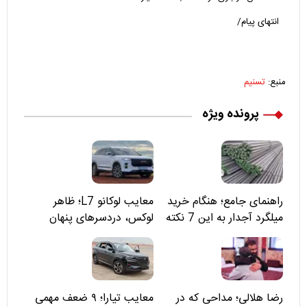
انتهای پیام/
منبع:
تسنیم
پرونده ویژه
راهنمای جامع؛ هنگام خرید
معایب لوکانو L7؛ ظاهر
میلگرد آجدار به این 7 نکته
لوکس، دردسرهای پنهان
توجه کنید
رضا هلالی؛ مداحی که در
معایب تیارا؛ ۹ ضعف مهمی