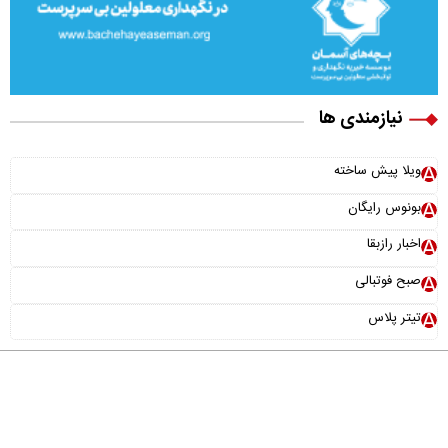
نیازمندی ها
ویلا پیش ساخته
بونوس رایگان
اخبار رازبقا
صبح فوتبالی
تیتر پلاس